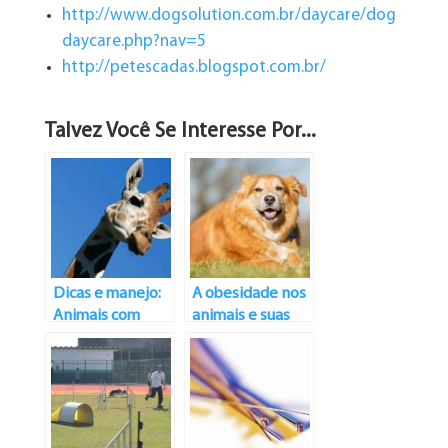
http://www.dogsolution.com.br/daycare/dog
daycare.php?nav=5
http://petescadas.blogspot.com.br/
Talvez Você Se Interesse Por...
Dicas e manejo:
A obesidade nos
Animais com
animais e suas
Problemas de
consequências
Cervical