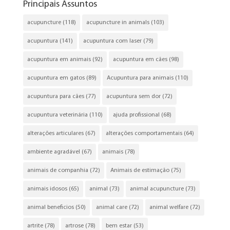
Principais Assuntos
acupuncture
(118)
acupuncture in animals
(103)
acupuntura
(141)
acupuntura com laser
(79)
acupuntura em animais
(92)
acupuntura em cães
(98)
acupuntura em gatos
(89)
Acupuntura para animais
(110)
acupuntura para cães
(77)
acupuntura sem dor
(72)
acupuntura veterinária
(110)
ajuda profissional
(68)
alterações articulares
(67)
alterações comportamentais
(64)
ambiente agradável
(67)
animais
(78)
animais de companhia
(72)
Animais de estimação
(75)
animais idosos
(65)
animal
(73)
animal acupuncture
(73)
animal beneficios
(50)
animal care
(72)
animal welfare
(72)
artrite
(78)
artrose
(78)
bem estar
(53)