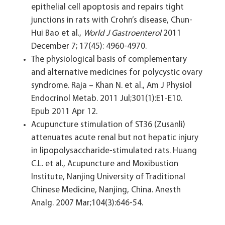
epithelial cell apoptosis and repairs tight
junctions in rats with Crohn’s disease, Chun-
Hui Bao et al.,
World J Gastroenterol
2011
December 7; 17(45): 4960-4970.
The physiological basis of complementary
and alternative medicines for polycystic ovary
syndrome. Raja – Khan N. et al., Am J Physiol
Endocrinol Metab. 2011 Jul;301(1):E1-E10.
Epub 2011 Apr 12.
Acupuncture stimulation of ST36 (Zusanli)
attenuates acute renal but not hepatic injury
in lipopolysaccharide-stimulated rats. Huang
C.L. et al., Acupuncture and Moxibustion
Institute, Nanjing University of Traditional
Chinese Medicine, Nanjing, China. Anesth
Analg. 2007 Mar;104(3):646-54.