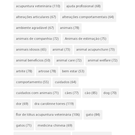
acupuntura veterinária
(110)
ajuda profissional
(68)
alterações articulares
(67)
alterações comportamentais
(64)
ambiente agradável
(67)
animais
(78)
animais de companhia
(72)
Animais de estimação
(75)
animais idosos
(65)
animal
(73)
animal acupuncture
(73)
animal beneficios
(50)
animal care
(72)
animal welfare
(72)
artrite
(78)
artrose
(78)
bem estar
(53)
comportamento
(55)
cuidados
(64)
cuidados com animais
(71)
cães
(77)
cão
(85)
dog
(70)
dor
(69)
dra carolinne torres
(119)
flor de lótus acupuntura veterinária
(106)
gato
(84)
gatos
(71)
medicina chinesa
(69)