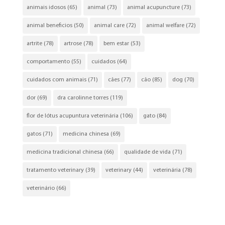
animais idosos
(65)
animal
(73)
animal acupuncture
(73)
animal beneficios
(50)
animal care
(72)
animal welfare
(72)
artrite
(78)
artrose
(78)
bem estar
(53)
comportamento
(55)
cuidados
(64)
cuidados com animais
(71)
cães
(77)
cão
(85)
dog
(70)
dor
(69)
dra carolinne torres
(119)
flor de lótus acupuntura veterinária
(106)
gato
(84)
gatos
(71)
medicina chinesa
(69)
medicina tradicional chinesa
(66)
qualidade de vida
(71)
tratamento veterinary
(39)
veterinary
(44)
veterinária
(78)
veterinário
(66)