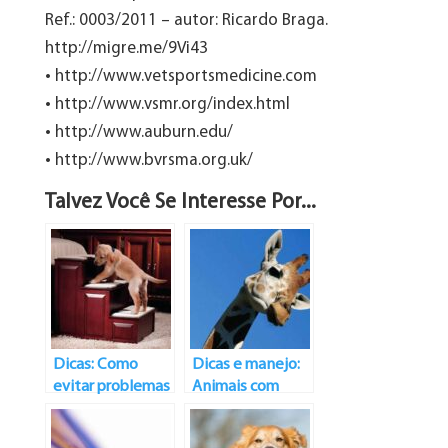
Ref.: 0003/2011 – autor: Ricardo Braga.
http://migre.me/9Vi43
• http://www.vetsportsmedicine.com
• http://www.vsmr.org/index.html
• http://www.auburn.edu/
• http://www.bvrsma.org.uk/
Talvez Você Se Interesse Por...
Dicas: Como
Dicas e manejo:
evitar problemas
Animais com
em membros
Problemas de
anteriores e
Cervical