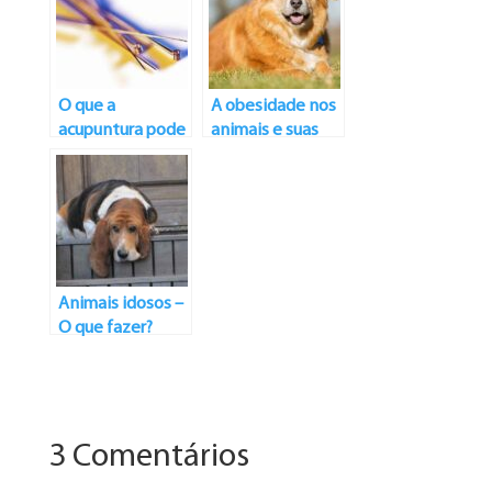
coluna torácica?
O que a
A obesidade nos
acupuntura pode
animais e suas
fazer?
consequências
Animais idosos –
O que fazer?
3 Comentários