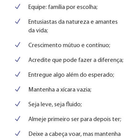
N
Equipe: família por escolha;
N
Entusiastas da natureza e amantes
da vida;
N
Crescimento mútuo e contínuo;
N
Acredite que pode fazer a diferença;
N
Entregue algo além do esperado;
N
Mantenha a xícara vazia;
N
Seja leve, seja fluido;
N
Almeje primeiro ser para depois ter;
N
Deixe a cabeça voar, mas mantenha