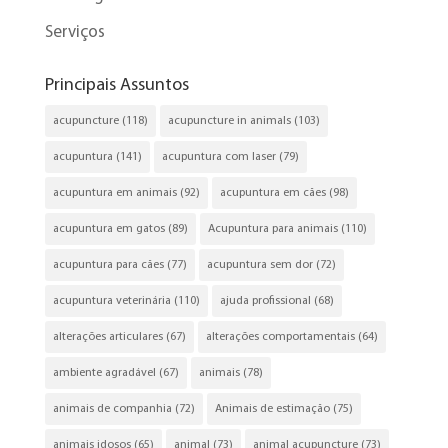
Serviços
Principais Assuntos
acupuncture
(118)
acupuncture in animals
(103)
acupuntura
(141)
acupuntura com laser
(79)
acupuntura em animais
(92)
acupuntura em cães
(98)
acupuntura em gatos
(89)
Acupuntura para animais
(110)
acupuntura para cães
(77)
acupuntura sem dor
(72)
acupuntura veterinária
(110)
ajuda profissional
(68)
alterações articulares
(67)
alterações comportamentais
(64)
ambiente agradável
(67)
animais
(78)
animais de companhia
(72)
Animais de estimação
(75)
animais idosos
(65)
animal
(73)
animal acupuncture
(73)