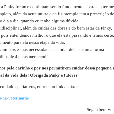
 a Pinky foram e continuam sendo fundamentais para ela ter me
leto, além da acupuntura e da fisioterapia tem a prescrição d
o dia a dia, quando eu tenho alguma dúvida.
disciplinar, além de cuidar das dores e do bem estar da Pinky,
 pois entendemos melhor o que ela está passando e temos certe
mento para ela nessa etapa da vida.
s animais e suas necessidades e cuidar deles de uma forma
ilhos de 4 patas merecem!”
mos pelo carinho e por nos permitirem cuidar dessa pequena
l da vida dela! Obrigada Pinky e tutores!
cuidados paliativos, entrem no link abaixo:
s-na-veterinaria/
Sejam bem-vin