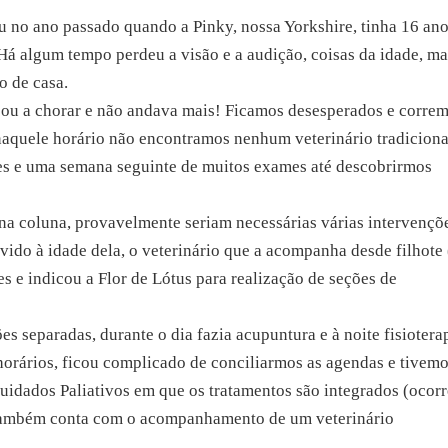
u no ano passado quando a Pinky, nossa Yorkshire, tinha 16 ano
 Há algum tempo perdeu a visão e a audição, coisas da idade, ma
o de casa.
çou a chorar e não andava mais! Ficamos desesperados e corre
 naquele horário não encontramos nenhum veterinário tradiciona
ões e uma semana seguinte de muitos exames até descobrirmos
a coluna, provavelmente seriam necessárias várias intervençõ
evido à idade dela, o veterinário que a acompanha desde filhote 
s e indicou a Flor de Lótus para realização de seções de
separadas, durante o dia fazia acupuntura e à noite fisioterap
horários, ficou complicado de conciliarmos as agendas e tivemo
uidados Paliativos em que os tratamentos são integrados (ocor
 também conta com o acompanhamento de um veterinário