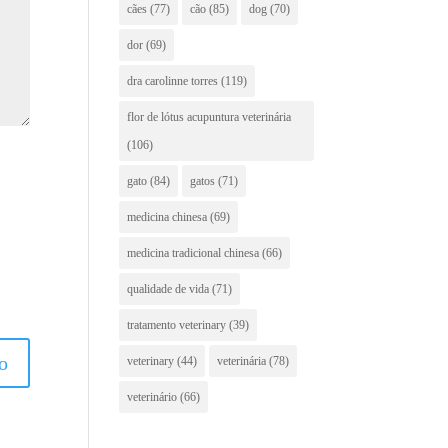
cães
(77)
cão
(85)
dog
(70)
dor
(69)
dra carolinne torres
(119)
flor de lótus acupuntura veterinária
(106)
gato
(84)
gatos
(71)
medicina chinesa
(69)
medicina tradicional chinesa
(66)
qualidade de vida
(71)
tratamento veterinary
(39)
veterinary
(44)
veterinária
(78)
veterinário
(66)