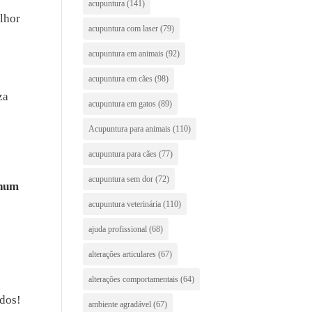
acupuntura
(141)
lhor
acupuntura com laser
(79)
e
acupuntura em animais
(92)
acupuntura em cães
(98)
za
acupuntura em gatos
(89)
Acupuntura para animais
(110)
acupuntura para cães
(77)
acupuntura sem dor
(72)
 num
acupuntura veterinária
(110)
ajuda profissional
(68)
alterações articulares
(67)
alterações comportamentais
(64)
dos!
ambiente agradável
(67)