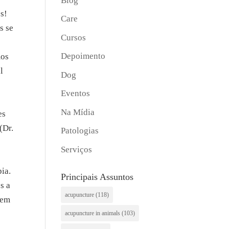
Blog
s!
Care
s se
Cursos
Depoimento
mos
l
Dog
Eventos
Na Mídia
es
(Dr.
Patologias
Serviços
ia.
Principais Assuntos
s a
acupuncture
(118)
rem
acupuncture in animals
(103)