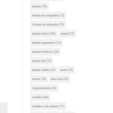
animais
(78)
animais de companhia
(72)
Animais de estimação
(75)
animais idosos
(65)
animal
(73)
animal acupuncture
(73)
animal beneficios
(50)
animal care
(72)
animal welfare
(72)
artrite
(78)
artrose
(78)
bem estar
(53)
comportamento
(55)
cuidados
(64)
cuidados com animais
(71)