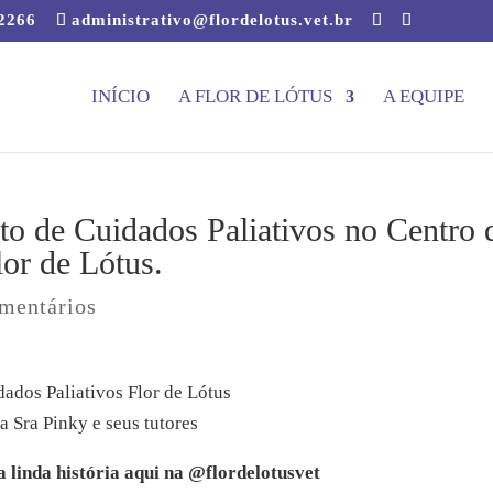
-2266
administrativo@flordelotus.vet.br
INÍCIO
A FLOR DE LÓTUS
A EQUIPE
o de Cuidados Paliativos no Centro 
lor de Lótus.
mentários
a Sra Pinky e seus tutores
a linda história aqui na @flordelotusvet