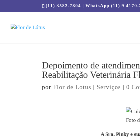
(11) 3582-7804 | WhatsApp (11) 9 4170
Depoimento de atendiment
Reabilitação Veterinária F
por
Flor de Lotus
|
Serviços
|
0 Co
Foto d
A Sra. Pinky e su