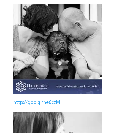
http://goo.gl/ne6czM