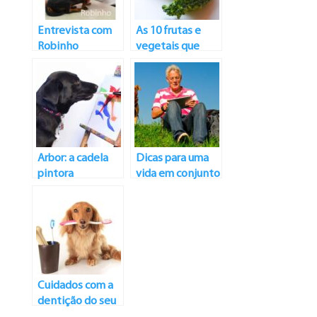
Entrevista com
As 10 frutas e
Robinho
vegetais que
ajudam na
nutrição dos cães
Arbor: a cadela
Dicas para uma
pintora
vida em conjunto
mais saudável
Cuidados com a
dentição do seu
melhor amigo: