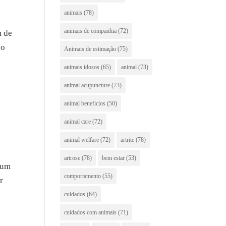
animais
(78)
animais de companhia
(72)
m de
 o
Animais de estimação
(75)
animais idosos
(65)
animal
(73)
animal acupuncture
(73)
animal beneficios
(50)
e
animal care
(72)
animal welfare
(72)
artrite
(78)
artrose
(78)
bem estar
(53)
e um
comportamento
(55)
r
cuidados
(64)
cuidados com animais
(71)