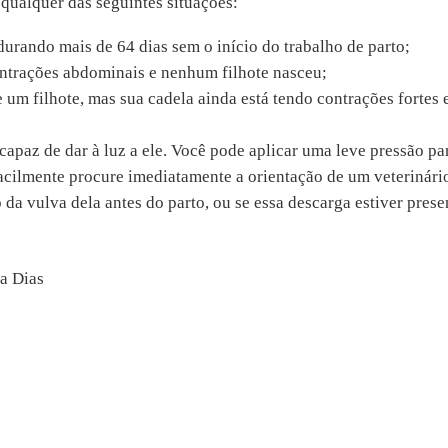
qualquer das seguintes situações:
durando mais de 64 dias sem o início do trabalho de parto;
ontrações abdominais e nenhum filhote nasceu;
um filhote, mas sua cadela ainda está tendo contrações fortes 
 capaz de dar à luz a ele. Você pode aplicar uma leve pressão pa
facilmente procure imediatamente a orientação de um veterinári
da vulva dela antes do parto, ou se essa descarga estiver prese
va Dias