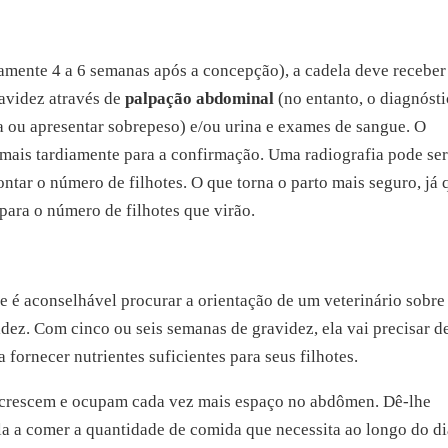
mente 4 a 6 semanas após a concepção), a cadela deve recebe
ravidez através de
palpação abdominal
(no entanto, o diagnóst
nsa ou apresentar sobrepeso) e/ou urina e exames de sangue. O
mais tardiamente para a confirmação. Uma radiografia pode se
ontar o número de filhotes. O que torna o parto mais seguro, já 
para o número de filhotes que virão.
e é aconselhável procurar a orientação de um veterinário sobre
idez. Com cinco ou seis semanas de gravidez, ela vai precisar d
fornecer nutrientes suficientes para seus filhotes.
s crescem e ocupam cada vez mais espaço no abdômen. Dê-lhe
la a comer a quantidade de comida que necessita ao longo do di