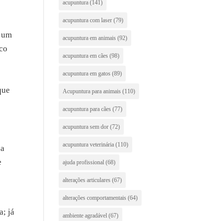
acupuntura
(141)
acupuntura com laser
(79)
r um
acupuntura em animais
(92)
ico
acupuntura em cães
(98)
acupuntura em gatos
(89)
r
que
Acupuntura para animais
(110)
acupuntura para cães
(77)
acupuntura sem dor
(72)
acupuntura veterinária
(110)
 a
e
ajuda profissional
(68)
alterações articulares
(67)
alterações comportamentais
(64)
a; já
ambiente agradável
(67)