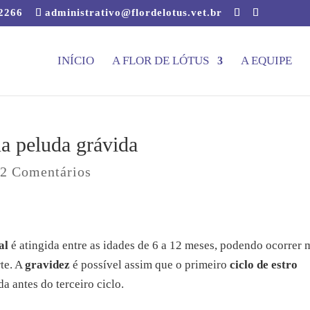
-2266
administrativo@flordelotus.vet.br
INÍCIO
A FLOR DE LÓTUS
A EQUIPE
a peluda grávida
|
2 Comentários
al
é atingida entre as idades de 6 a 12 meses, podendo ocorrer 
te. A
gravidez
é possível assim que o primeiro
ciclo de estro
 antes do terceiro ciclo.