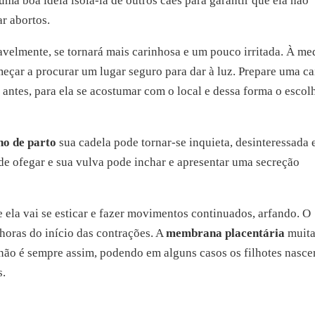
ma boa ideia isolá-la de outros cães para garantir que ela não
ar abortos.
vavelmente, se tornará mais carinhosa e um pouco irritada. À me
meçar a procurar um lugar seguro para dar à luz. Prepare uma c
 antes, para ela se acostumar com o local e dessa forma o escol
ho de parto
sua cadela pode tornar-se inquieta, desinteressada
de ofegar e sua vulva pode inchar e apresentar uma secreção
ela vai se esticar e fazer movimentos continuados, arfando. O
 horas do início das contrações. A
membrana placentária
muita
 não é sempre assim, podendo em alguns casos os filhotes nasc
s.