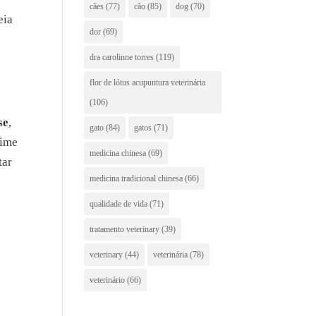
cães
(77)
cão
(85)
dog
(70)
eia
dor
(69)
dra carolinne torres
(119)
flor de lótus acupuntura veterinária
(106)
se
,
gato
(84)
gatos
(71)
gime
medicina chinesa
(69)
tar
medicina tradicional chinesa
(66)
qualidade de vida
(71)
tratamento veterinary
(39)
veterinary
(44)
veterinária
(78)
veterinário
(66)