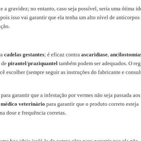
 a gravidez; no entanto, caso seja possível, seria uma ótima id
pois isso vai garantir que ela tenha um alto nível de anticorpos
ação.
ra
cadelas gestantes
; é eficaz contra
ascaridíase
,
ancilostomía
s de
pirantel
/
praziquantel
também podem ser adequados. O re
 escolher (sempre seguir as instruções do fabricante e consul
para garantir que a infestação por vermes não seja passada aos
m
médico veterinário
para garantir que o produto correto esteja
na dose e frequência corretas.