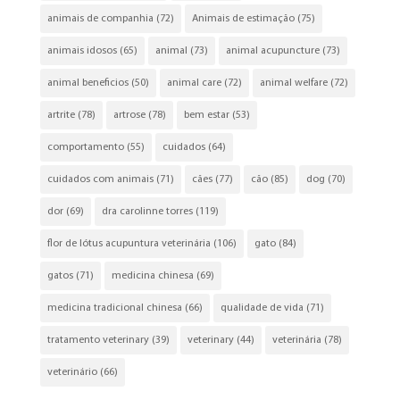
animais de companhia
(72)
Animais de estimação
(75)
animais idosos
(65)
animal
(73)
animal acupuncture
(73)
animal beneficios
(50)
animal care
(72)
animal welfare
(72)
artrite
(78)
artrose
(78)
bem estar
(53)
comportamento
(55)
cuidados
(64)
cuidados com animais
(71)
cães
(77)
cão
(85)
dog
(70)
dor
(69)
dra carolinne torres
(119)
flor de lótus acupuntura veterinária
(106)
gato
(84)
gatos
(71)
medicina chinesa
(69)
medicina tradicional chinesa
(66)
qualidade de vida
(71)
tratamento veterinary
(39)
veterinary
(44)
veterinária
(78)
veterinário
(66)