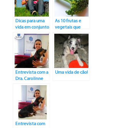
Dicas para uma
As 10 frutas e
vida em conjunto
vegetais que
mais saudável
ajudam na
nutrição dos cães
Entrevista com a
Uma vida de cão!
Dra. Carolinne
Torres
Entrevista com