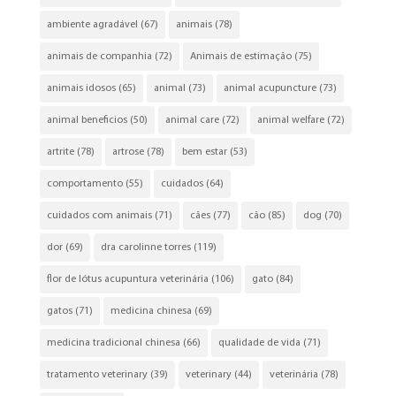
ambiente agradável
(67)
animais
(78)
animais de companhia
(72)
Animais de estimação
(75)
animais idosos
(65)
animal
(73)
animal acupuncture
(73)
animal beneficios
(50)
animal care
(72)
animal welfare
(72)
artrite
(78)
artrose
(78)
bem estar
(53)
comportamento
(55)
cuidados
(64)
cuidados com animais
(71)
cães
(77)
cão
(85)
dog
(70)
dor
(69)
dra carolinne torres
(119)
flor de lótus acupuntura veterinária
(106)
gato
(84)
gatos
(71)
medicina chinesa
(69)
medicina tradicional chinesa
(66)
qualidade de vida
(71)
tratamento veterinary
(39)
veterinary
(44)
veterinária
(78)