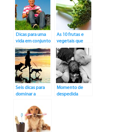
Dicas para uma
As 10 frutas e
vida em conjunto
vegetais que
mais saudável
ajudam na
nutrição dos cães
Seis dicas para
Momento de
dominar a
despedida
caminhada do
cão