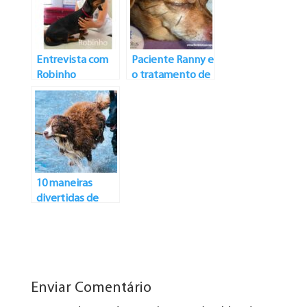
dividido em
pedacinhos
Entrevista com
Paciente Ranny e
Robinho
o tratamento de
questões
oftalmológicas
veterinárias
10 maneiras
divertidas de
exercitar seu cão
Enviar Comentário