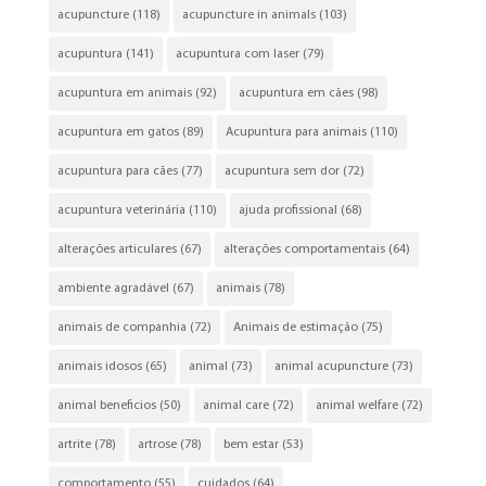
acupuncture
(118)
acupuncture in animals
(103)
acupuntura
(141)
acupuntura com laser
(79)
acupuntura em animais
(92)
acupuntura em cães
(98)
acupuntura em gatos
(89)
Acupuntura para animais
(110)
acupuntura para cães
(77)
acupuntura sem dor
(72)
acupuntura veterinária
(110)
ajuda profissional
(68)
alterações articulares
(67)
alterações comportamentais
(64)
ambiente agradável
(67)
animais
(78)
animais de companhia
(72)
Animais de estimação
(75)
animais idosos
(65)
animal
(73)
animal acupuncture
(73)
animal beneficios
(50)
animal care
(72)
animal welfare
(72)
artrite
(78)
artrose
(78)
bem estar
(53)
comportamento
(55)
cuidados
(64)