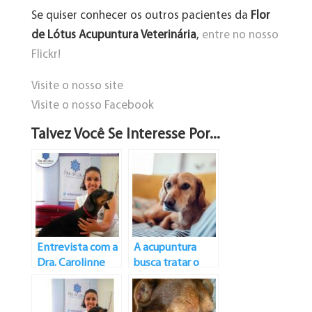
Se quiser conhecer os outros pacientes da
Flor
de Lótus Acupuntura Veterinária
,
entre no nosso
Flickr!
Visite o nosso site
Visite o nosso Facebook
Talvez Você Se Interesse Por...
Entrevista com a
A acupuntura
Dra. Carolinne
busca tratar o
Torres
paciente como
um todo e não
como um ser