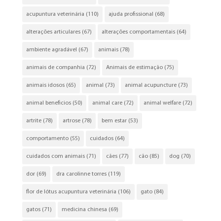
acupuntura veterinária
(110)
ajuda profissional
(68)
alterações articulares
(67)
alterações comportamentais
(64)
ambiente agradável
(67)
animais
(78)
animais de companhia
(72)
Animais de estimação
(75)
animais idosos
(65)
animal
(73)
animal acupuncture
(73)
animal beneficios
(50)
animal care
(72)
animal welfare
(72)
artrite
(78)
artrose
(78)
bem estar
(53)
comportamento
(55)
cuidados
(64)
cuidados com animais
(71)
cães
(77)
cão
(85)
dog
(70)
dor
(69)
dra carolinne torres
(119)
flor de lótus acupuntura veterinária
(106)
gato
(84)
gatos
(71)
medicina chinesa
(69)