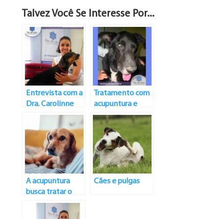
Talvez Você Se Interesse Por...
Entrevista com a
Tratamento com
Dra. Carolinne
acupuntura e
Torres
alopatia de
paralisia facial
parcial por otite
média aguda em
cão
A acupuntura
Cães e pulgas
busca tratar o
paciente como
um todo e não