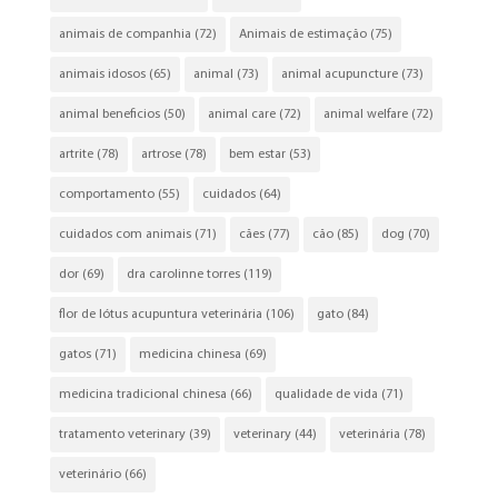
animais de companhia
(72)
Animais de estimação
(75)
animais idosos
(65)
animal
(73)
animal acupuncture
(73)
animal beneficios
(50)
animal care
(72)
animal welfare
(72)
artrite
(78)
artrose
(78)
bem estar
(53)
comportamento
(55)
cuidados
(64)
cuidados com animais
(71)
cães
(77)
cão
(85)
dog
(70)
dor
(69)
dra carolinne torres
(119)
flor de lótus acupuntura veterinária
(106)
gato
(84)
gatos
(71)
medicina chinesa
(69)
medicina tradicional chinesa
(66)
qualidade de vida
(71)
tratamento veterinary
(39)
veterinary
(44)
veterinária
(78)
veterinário
(66)