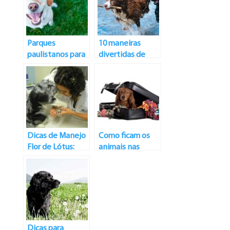
Parques
10 maneiras
paulistanos para
divertidas de
se passear com o
exercitar seu cão
seu cão
Dicas de Manejo
Como ficam os
Flor de Lótus:
animais nas
Prevenindo as
nossas férias?
lesões articulares
Dicas para