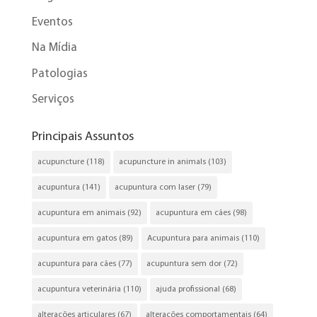
Eventos
Na Mídia
Patologias
Serviços
Principais Assuntos
acupuncture
(118)
acupuncture in animals
(103)
acupuntura
(141)
acupuntura com laser
(79)
acupuntura em animais
(92)
acupuntura em cães
(98)
acupuntura em gatos
(89)
Acupuntura para animais
(110)
acupuntura para cães
(77)
acupuntura sem dor
(72)
acupuntura veterinária
(110)
ajuda profissional
(68)
alterações articulares
(67)
alterações comportamentais
(64)