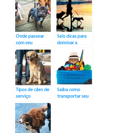
Onde passear
Seis dicas para
com seu
dominar a
cachorro?
caminhada do
cão
Tipos de cães de
Saiba como
serviço
transportar seu
animal de
estimação em
viagens de
ônibus e avião