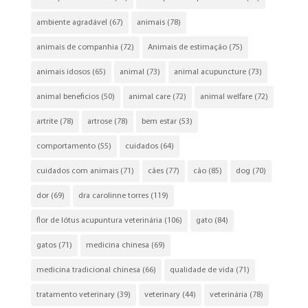
ambiente agradável
(67)
animais
(78)
animais de companhia
(72)
Animais de estimação
(75)
animais idosos
(65)
animal
(73)
animal acupuncture
(73)
animal beneficios
(50)
animal care
(72)
animal welfare
(72)
artrite
(78)
artrose
(78)
bem estar
(53)
comportamento
(55)
cuidados
(64)
cuidados com animais
(71)
cães
(77)
cão
(85)
dog
(70)
dor
(69)
dra carolinne torres
(119)
flor de lótus acupuntura veterinária
(106)
gato
(84)
gatos
(71)
medicina chinesa
(69)
medicina tradicional chinesa
(66)
qualidade de vida
(71)
tratamento veterinary
(39)
veterinary
(44)
veterinária
(78)