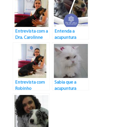
Entrevista com a
Entenda a
Dra. Carolinne
acupuntura
Torres
veterinária
Entrevista com
Sabia que a
Robinho
acupuntura
também trata
problemas de
pele?