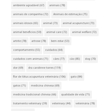
ambiente agradável
(67)
animais
(78)
animais de companhia
(72)
Animais de estimação
(75)
animais idosos
(65)
animal
(73)
animal acupuncture
(73)
animal beneficios
(50)
animal care
(72)
animal welfare
(72)
artrite
(78)
artrose
(78)
bem estar
(53)
comportamento
(55)
cuidados
(64)
cuidados com animais
(71)
cães
(77)
cão
(85)
dog
(70)
dor
(69)
dra carolinne torres
(119)
flor de lótus acupuntura veterinária
(106)
gato
(84)
gatos
(71)
medicina chinesa
(69)
medicina tradicional chinesa
(66)
qualidade de vida
(71)
tratamento veterinary
(39)
veterinary
(44)
veterinária
(78)