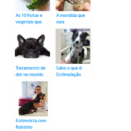
As 10 frutas e
A mordida que
vegetais que
cura
ajudam na
nutrição dos cães
Tratamento de
Sabe o que é:
dor no mundo
Estimulação
VETERINÁRIO
Precoce
Neurológica?!
Entrevista com
Robinho