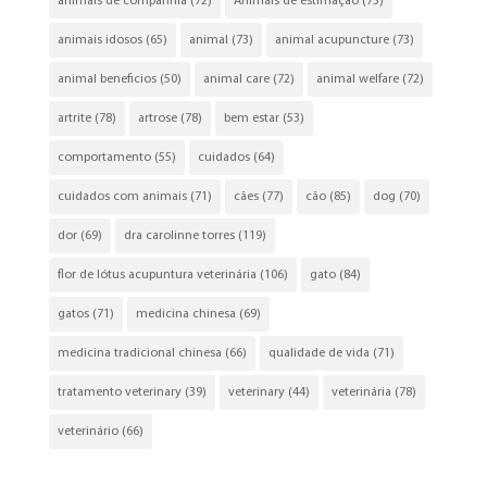
animais de companhia
(72)
Animais de estimação
(75)
animais idosos
(65)
animal
(73)
animal acupuncture
(73)
animal beneficios
(50)
animal care
(72)
animal welfare
(72)
artrite
(78)
artrose
(78)
bem estar
(53)
comportamento
(55)
cuidados
(64)
cuidados com animais
(71)
cães
(77)
cão
(85)
dog
(70)
dor
(69)
dra carolinne torres
(119)
flor de lótus acupuntura veterinária
(106)
gato
(84)
gatos
(71)
medicina chinesa
(69)
medicina tradicional chinesa
(66)
qualidade de vida
(71)
tratamento veterinary
(39)
veterinary
(44)
veterinária
(78)
veterinário
(66)