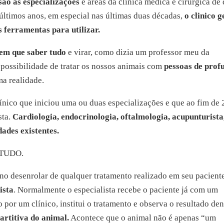
são as especializações
e áreas da clinica médica e cirúrgica de
 últimos anos, em especial nas últimas duas décadas,
o clinico g
 ferramentas para utilizar.
tem que saber tudo
e virar, como dizia um professor meu da
A possibilidade de tratar os nossos animais com
pessoas de prof
ma realidade.
línico que iniciou uma ou duas especializações e que ao fim de 
sta.
Cardiologia, endocrinologia, oftalmologia, acupunturista
dades existentes.
? TUDO.
no desenrolar de qualquer tratamento realizado em seu pacient
ista
. Normalmente o especialista recebe o paciente já com um
 por um clínico, institui o tratamento e observa o resultado den
artitiva do animal.
Acontece que o animal não é apenas “um