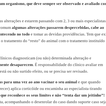
 um organismo, que deve sempre ser observado e avaliado c
 alterações e estarem passando com 2, 3 ou mais especialistas
é comum
algumas alterações passarem despercebidas, cabe ao
ontecendo no todo
e tomar as devidas providências. Tem que exi
r o tratamento do “resto” do animal com o tratamento instituído
clínicos diagnosticam (ou não) determinada alteração e
esmente desaparecem
. É responsabilidade do clínico avaliar em
stá ou não surtido efeito, ou se precisa ser revisado.
nas para uma vez ao ano vacinar o seu animal
e que quando
recer) aplica corticóide ou encaminha ao especialista tirando
 que reconhece os seus limites e não “tenta dar um jeitinho”!
ta, acompanhando o desenrolar do caso dando suporte caso sej