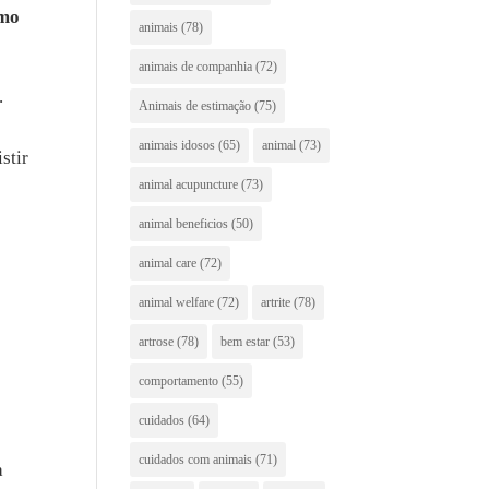
omo
animais
(78)
animais de companhia
(72)
.
Animais de estimação
(75)
animais idosos
(65)
animal
(73)
stir
animal acupuncture
(73)
animal beneficios
(50)
animal care
(72)
animal welfare
(72)
artrite
(78)
artrose
(78)
bem estar
(53)
comportamento
(55)
cuidados
(64)
cuidados com animais
(71)
a