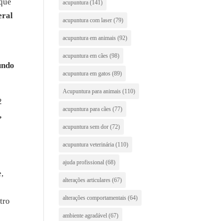
 que
acupuntura
(141)
eral
acupuntura com laser
(79)
acupuntura em animais
(92)
acupuntura em cães
(98)
undo
acupuntura em gatos
(89)
Acupuntura para animais
(110)
2
acupuntura para cães
(77)
,
acupuntura sem dor
(72)
acupuntura veterinária
(110)
ajuda profissional
(68)
e,
alterações articulares
(67)
alterações comportamentais
(64)
tro
ambiente agradável
(67)