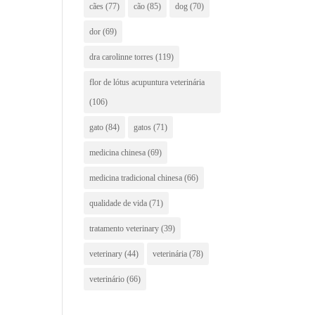
cães
(77)
cão
(85)
dog
(70)
dor
(69)
dra carolinne torres
(119)
flor de lótus acupuntura veterinária
(106)
gato
(84)
gatos
(71)
medicina chinesa
(69)
medicina tradicional chinesa
(66)
qualidade de vida
(71)
tratamento veterinary
(39)
veterinary
(44)
veterinária
(78)
veterinário
(66)