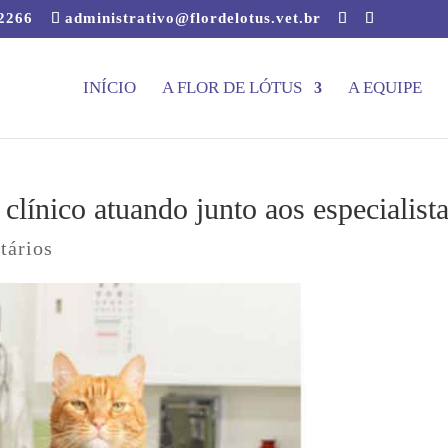
-2266
administrativo@flordelotus.vet.br
INÍCIO
A FLOR DE LÓTUS
A EQUIPE
línico atuando junto aos especialist
tários