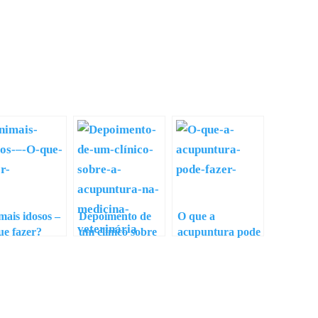
mais idosos –
Depoimento de
O que a
ue fazer?
um clínico sobre
acupuntura pode
a acupuntura na
fazer?
medicina
veterinária