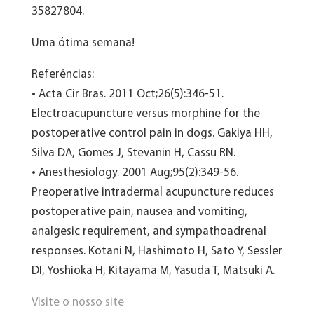
35827804.
Uma ótima semana!
Referências:
• Acta Cir Bras. 2011 Oct;26(5):346-51.
Electroacupuncture versus morphine for the
postoperative control pain in dogs. Gakiya HH,
Silva DA, Gomes J, Stevanin H, Cassu RN.
• Anesthesiology. 2001 Aug;95(2):349-56.
Preoperative intradermal acupuncture reduces
postoperative pain, nausea and vomiting,
analgesic requirement, and sympathoadrenal
responses. Kotani N, Hashimoto H, Sato Y, Sessler
DI, Yoshioka H, Kitayama M, Yasuda T, Matsuki A.
Visite o nosso site