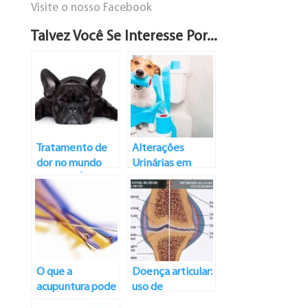
Visite o nosso Facebook
Talvez Você Se Interesse Por...
Tratamento de
Alterações
dor no mundo
Urinárias em
VETERINÁRIO
Animais – Parte II
O que a
Doença articular:
acupuntura pode
uso de
fazer?
Condroitina e