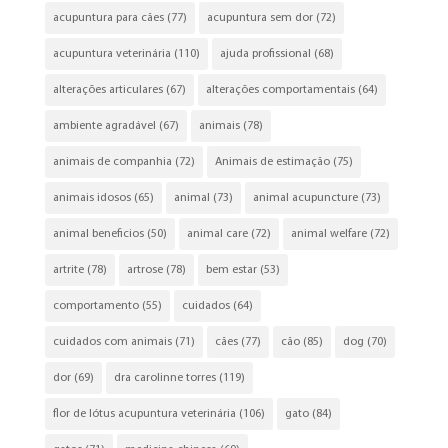
acupuntura para cães
(77)
acupuntura sem dor
(72)
acupuntura veterinária
(110)
ajuda profissional
(68)
alterações articulares
(67)
alterações comportamentais
(64)
ambiente agradável
(67)
animais
(78)
animais de companhia
(72)
Animais de estimação
(75)
animais idosos
(65)
animal
(73)
animal acupuncture
(73)
animal beneficios
(50)
animal care
(72)
animal welfare
(72)
artrite
(78)
artrose
(78)
bem estar
(53)
comportamento
(55)
cuidados
(64)
cuidados com animais
(71)
cães
(77)
cão
(85)
dog
(70)
dor
(69)
dra carolinne torres
(119)
flor de lótus acupuntura veterinária
(106)
gato
(84)