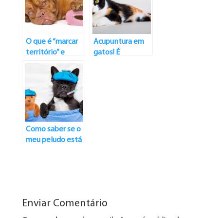
O que é “marcar
Acupuntura em
território” e
gatos! É
como parar com
possível?
isso?
Como saber se o
meu peludo está
com dor?
Enviar Comentário