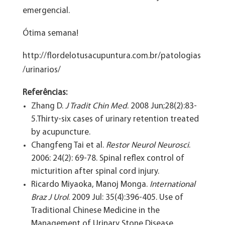
emergencial.
Ótima semana!
http://flordelotusacupuntura.com.br/patologias
/urinarios/
Referências:
Zhang D.
J Tradit Chin Med
. 2008 Jun;28(2):83-
5.Thirty-six cases of urinary retention treated
by acupuncture.
Changfeng Tai et al.
Restor Neurol Neurosci
.
2006: 24(2): 69-78. Spinal reflex control of
micturition after spinal cord injury.
Ricardo Miyaoka, Manoj Monga.
International
Braz J Urol
. 2009 Jul: 35(4):396-405. Use of
Traditional Chinese Medicine in the
Management of Urinary Stone Disease.