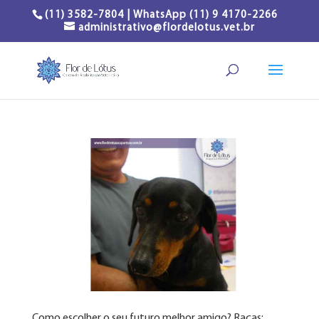
(11) 3582-7804 | WhatsApp (11) 9 4170-2266
administrativo@flordelotus.vet.br
Como escolher o seu futuro melhor amigo? Raças: