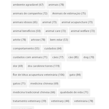
ambiente agradável
(67)
animais
(78)
animais de companhia
(72)
Animais de estimação
(75)
animais idosos
(65)
animal
(73)
animal acupuncture
(73)
animal beneficios
(50)
animal care
(72)
animal welfare
(72)
artrite
(78)
artrose
(78)
bem estar
(53)
comportamento
(55)
cuidados
(64)
cuidados com animais
(71)
cães
(77)
cão
(85)
dog
(70)
dor
(69)
dra carolinne torres
(119)
flor de lótus acupuntura veterinária
(106)
gato
(84)
gatos
(71)
medicina chinesa
(69)
medicina tradicional chinesa
(66)
qualidade de vida
(71)
tratamento veterinary
(39)
veterinary
(44)
veterinária
(78)