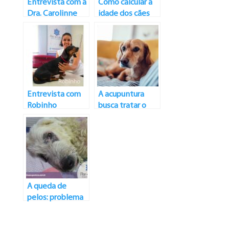
Entrevista com a
Como calcular a
Dra. Carolinne
idade dos cães
Torres
Entrevista com
A acupuntura
Robinho
busca tratar o
paciente como
um todo e não
como um ser
dividido em
pedacinhos
A queda de
pelos: problema
ou não?!