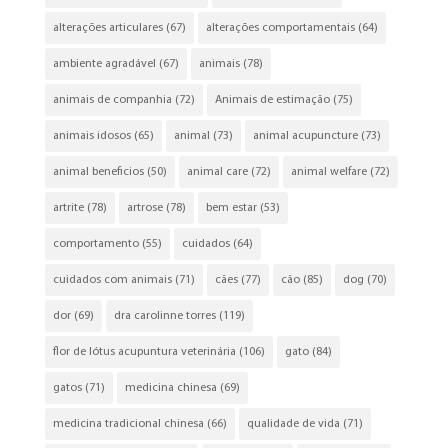
alterações articulares
(67)
alterações comportamentais
(64)
ambiente agradável
(67)
animais
(78)
animais de companhia
(72)
Animais de estimação
(75)
animais idosos
(65)
animal
(73)
animal acupuncture
(73)
animal beneficios
(50)
animal care
(72)
animal welfare
(72)
artrite
(78)
artrose
(78)
bem estar
(53)
comportamento
(55)
cuidados
(64)
cuidados com animais
(71)
cães
(77)
cão
(85)
dog
(70)
dor
(69)
dra carolinne torres
(119)
flor de lótus acupuntura veterinária
(106)
gato
(84)
gatos
(71)
medicina chinesa
(69)
medicina tradicional chinesa
(66)
qualidade de vida
(71)