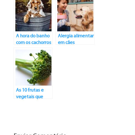
A hora do banho
Alergia alimentar
com os cachorros
em cães
As 10 frutas e
vegetais que
ajudam na
nutrição dos cães