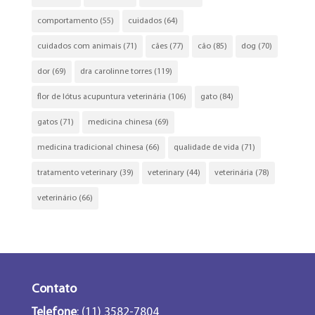
comportamento
(55)
cuidados
(64)
cuidados com animais
(71)
cães
(77)
cão
(85)
dog
(70)
dor
(69)
dra carolinne torres
(119)
flor de lótus acupuntura veterinária
(106)
gato
(84)
gatos
(71)
medicina chinesa
(69)
medicina tradicional chinesa
(66)
qualidade de vida
(71)
tratamento veterinary
(39)
veterinary
(44)
veterinária
(78)
veterinário
(66)
Contato
Telefone
: (11) 3582-7804