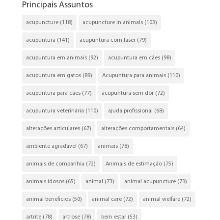
Principais Assuntos
acupuncture
(118)
acupuncture in animals
(103)
acupuntura
(141)
acupuntura com laser
(79)
acupuntura em animais
(92)
acupuntura em cães
(98)
acupuntura em gatos
(89)
Acupuntura para animais
(110)
acupuntura para cães
(77)
acupuntura sem dor
(72)
acupuntura veterinária
(110)
ajuda profissional
(68)
alterações articulares
(67)
alterações comportamentais
(64)
ambiente agradável
(67)
animais
(78)
animais de companhia
(72)
Animais de estimação
(75)
animais idosos
(65)
animal
(73)
animal acupuncture
(73)
animal beneficios
(50)
animal care
(72)
animal welfare
(72)
artrite
(78)
artrose
(78)
bem estar
(53)