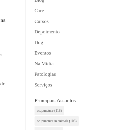
Blog
Care
ena
Cursos
Depoimento
Dog
Eventos
a
Na Mídia
Patologias
ado
Serviços
Principais Assuntos
acupuncture
(118)
acupuncture in animals
(103)