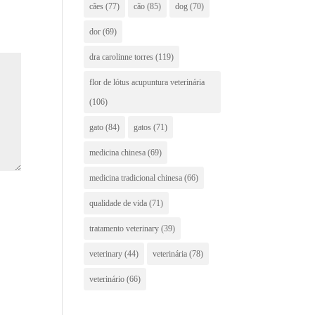
cães
(77)
cão
(85)
dog
(70)
dor
(69)
dra carolinne torres
(119)
flor de lótus acupuntura veterinária
(106)
gato
(84)
gatos
(71)
medicina chinesa
(69)
medicina tradicional chinesa
(66)
qualidade de vida
(71)
tratamento veterinary
(39)
veterinary
(44)
veterinária
(78)
veterinário
(66)