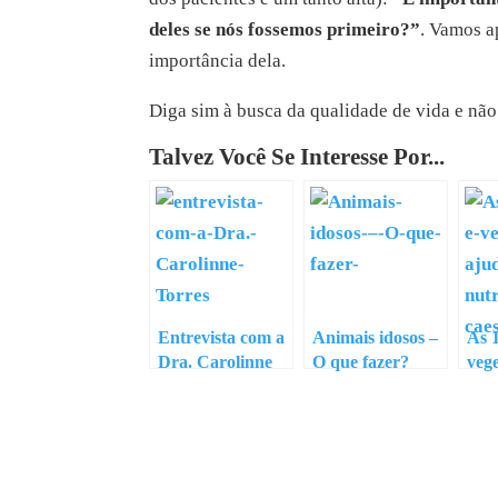
deles se nós fossemos primeiro?”
. Vamos a
importância dela.
Diga sim à busca da qualidade de vida e não
Talvez Você Se Interesse Por...
Entrevista com a
Animais idosos –
As 1
Dra. Carolinne
O que fazer?
vege
Torres
aju
nutr