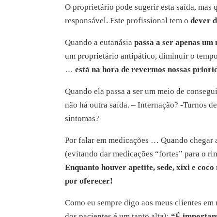
O proprietário pode sugerir esta saída, mas
responsável. Este profissional tem o
dever d
Quando a eutanásia
passa a ser apenas um
um proprietário antipático, diminuir o tem
…
está na hora de revermos nossas priori
Quando ela passa a ser um meio de consegui
não há outra saída. – Internação? -Turnos 
sintomas?
Por falar em medicações … Quando chegar a 
(evitando dar medicações “fortes” para o ri
Enquanto houver apetite, sede, xixi e coco
por oferecer!
Como eu sempre digo aos meus clientes em m
dos pacientes é um tanto alta):
“É important