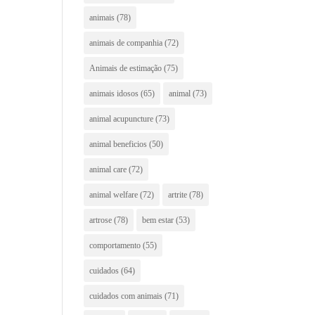
animais
(78)
animais de companhia
(72)
Animais de estimação
(75)
animais idosos
(65)
animal
(73)
animal acupuncture
(73)
animal beneficios
(50)
animal care
(72)
animal welfare
(72)
artrite
(78)
artrose
(78)
bem estar
(53)
comportamento
(55)
cuidados
(64)
cuidados com animais
(71)