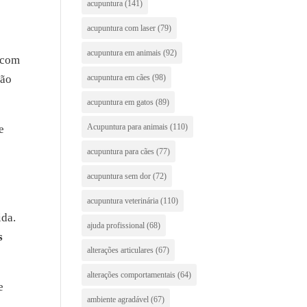
acupuntura
(141)
acupuntura com laser
(79)
acupuntura em animais
(92)
 com
acupuntura em cães
(98)
tão
acupuntura em gatos
(89)
Acupuntura para animais
(110)
e
acupuntura para cães
(77)
acupuntura sem dor
(72)
acupuntura veterinária
(110)
ida.
ajuda profissional
(68)
s
alterações articulares
(67)
alterações comportamentais
(64)
e
ambiente agradável
(67)