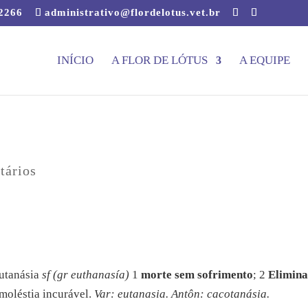
-2266
administrativo@flordelotus.vet.br
INÍCIO
A FLOR DE LÓTUS
A EQUIPE
tários
Eutanásia
sf
(gr euthanasía)
1
morte sem sofrimento
; 2
Elimin
 moléstia incurável.
Var: eutanasia. Antôn: cacotanásia.