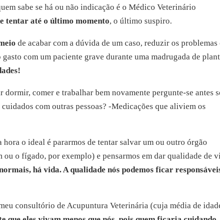
 quem sabe se há ou não indicação é o Médico Veterinário
e tentar até o último momento
, o último suspiro.
 meio
de acabar com a dúvida de um caso, reduzir os problemas
po gasto com um paciente grave durante uma madrugada de plan
dades!
r dormir, comer e trabalhar bem novamente pergunte-se antes s
de cuidados com outras pessoas? -Medicações que aliviem os
hora o ideal é pararmos de tentar salvar um ou outro órgão
m ou o fígado, por exemplo) e pensarmos em dar qualidade de v
 normais, há vida. A qualidade nós podemos ficar responsávei
eu consultório de Acupuntura Veterinária (cuja média de idad
e que eles vivam menos que nós, pois quem ficaria cuidando