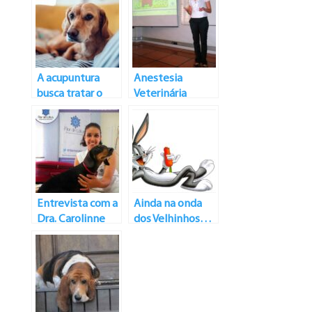
A acupuntura
Anestesia
busca tratar o
Veterinária
paciente como
auxiliada por
um todo e não
Acupuntura
como um ser
dividido em
pedacinhos
Entrevista com a
Ainda na onda
Dra. Carolinne
dos Velhinhos…
Torres