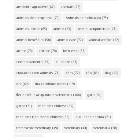
ambiente agradável
(67)
animais
(78)
animais de companhia
(72)
Animais de estimação
(75)
animais idosos
(65)
animal
(73)
animal acupuncture
(73)
animal beneficios
(50)
animal care
(72)
animal welfare
(72)
artrite
(78)
artrose
(78)
bem estar
(53)
comportamento
(55)
cuidados
(64)
cuidados com animais
(71)
cães
(77)
cão
(85)
dog
(70)
dor
(69)
dra carolinne torres
(119)
flor de lótus acupuntura veterinária
(106)
gato
(84)
gatos
(71)
medicina chinesa
(69)
medicina tradicional chinesa
(66)
qualidade de vida
(71)
tratamento veterinary
(39)
veterinary
(44)
veterinária
(78)