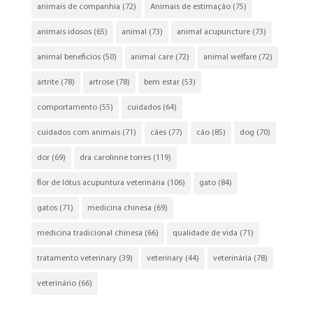
animais de companhia
(72)
Animais de estimação
(75)
animais idosos
(65)
animal
(73)
animal acupuncture
(73)
animal beneficios
(50)
animal care
(72)
animal welfare
(72)
artrite
(78)
artrose
(78)
bem estar
(53)
comportamento
(55)
cuidados
(64)
cuidados com animais
(71)
cães
(77)
cão
(85)
dog
(70)
dor
(69)
dra carolinne torres
(119)
flor de lótus acupuntura veterinária
(106)
gato
(84)
gatos
(71)
medicina chinesa
(69)
medicina tradicional chinesa
(66)
qualidade de vida
(71)
tratamento veterinary
(39)
veterinary
(44)
veterinária
(78)
veterinário
(66)