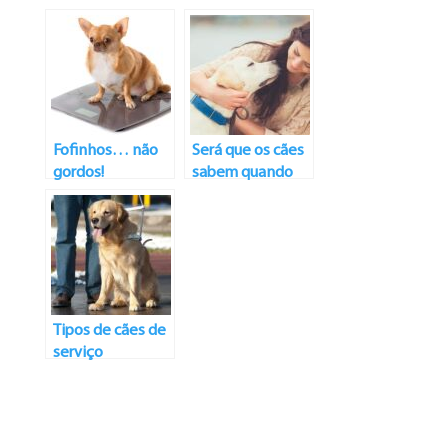
ajudam na
sobre você
nutrição dos cães
Fofinhos… não
Será que os cães
gordos!
sabem quando
você está triste?
Tipos de cães de
serviço