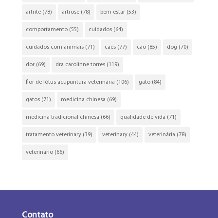
artrite
(78)
artrose
(78)
bem estar
(53)
comportamento
(55)
cuidados
(64)
cuidados com animais
(71)
cães
(77)
cão
(85)
dog
(70)
dor
(69)
dra carolinne torres
(119)
flor de lótus acupuntura veterinária
(106)
gato
(84)
gatos
(71)
medicina chinesa
(69)
medicina tradicional chinesa
(66)
qualidade de vida
(71)
tratamento veterinary
(39)
veterinary
(44)
veterinária
(78)
veterinário
(66)
Contato