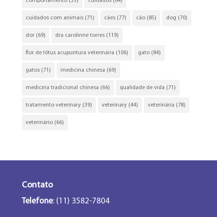
comportamento
(55)
cuidados
(64)
cuidados com animais
(71)
cães
(77)
cão
(85)
dog
(70)
dor
(69)
dra carolinne torres
(119)
flor de lótus acupuntura veterinária
(106)
gato
(84)
gatos
(71)
medicina chinesa
(69)
medicina tradicional chinesa
(66)
qualidade de vida
(71)
tratamento veterinary
(39)
veterinary
(44)
veterinária
(78)
veterinário
(66)
Contato
Telefone
: (11) 3582-7804