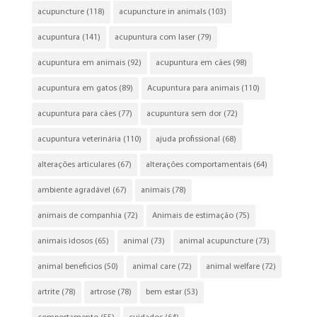
acupuncture
(118)
acupuncture in animals
(103)
acupuntura
(141)
acupuntura com laser
(79)
acupuntura em animais
(92)
acupuntura em cães
(98)
acupuntura em gatos
(89)
Acupuntura para animais
(110)
acupuntura para cães
(77)
acupuntura sem dor
(72)
acupuntura veterinária
(110)
ajuda profissional
(68)
alterações articulares
(67)
alterações comportamentais
(64)
ambiente agradável
(67)
animais
(78)
animais de companhia
(72)
Animais de estimação
(75)
animais idosos
(65)
animal
(73)
animal acupuncture
(73)
animal beneficios
(50)
animal care
(72)
animal welfare
(72)
artrite
(78)
artrose
(78)
bem estar
(53)