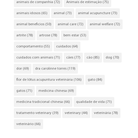
animais de companhia
(72)
Animais de estimação
(75)
animais idosos
(65)
animal
(73)
animal acupuncture
(73)
animal beneficios
(50)
animal care
(72)
animal welfare
(72)
artrite
(78)
artrose
(78)
bem estar
(53)
comportamento
(55)
cuidados
(64)
cuidados com animais
(71)
cães
(77)
cão
(85)
dog
(70)
dor
(69)
dra carolinne torres
(119)
flor de lótus acupuntura veterinária
(106)
gato
(84)
gatos
(71)
medicina chinesa
(69)
medicina tradicional chinesa
(66)
qualidade de vida
(71)
tratamento veterinary
(39)
veterinary
(44)
veterinária
(78)
veterinário
(66)