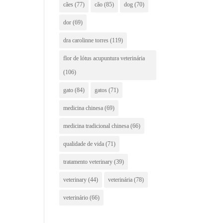
cães
(77)
cão
(85)
dog
(70)
dor
(69)
dra carolinne torres
(119)
flor de lótus acupuntura veterinária
(106)
gato
(84)
gatos
(71)
medicina chinesa
(69)
medicina tradicional chinesa
(66)
qualidade de vida
(71)
tratamento veterinary
(39)
veterinary
(44)
veterinária
(78)
veterinário
(66)