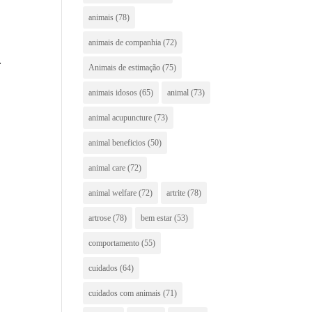
animais
(78)
animais de companhia
(72)
.
Animais de estimação
(75)
animais idosos
(65)
animal
(73)
animal acupuncture
(73)
animal beneficios
(50)
animal care
(72)
animal welfare
(72)
artrite
(78)
artrose
(78)
bem estar
(53)
comportamento
(55)
cuidados
(64)
cuidados com animais
(71)