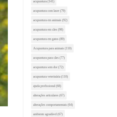
acupuntura
(141)
acupuntura com laser
(79)
acupuntura em animais
(92)
acupuntura em cães
(98)
acupuntura em gatos
(89)
Acupuntura para animais
(110)
acupuntura para cães
(77)
acupuntura sem dor
(72)
acupuntura veterinária
(110)
ajuda profissional
(68)
alterações articulares
(67)
alterações comportamentais
(64)
ambiente agradável
(67)