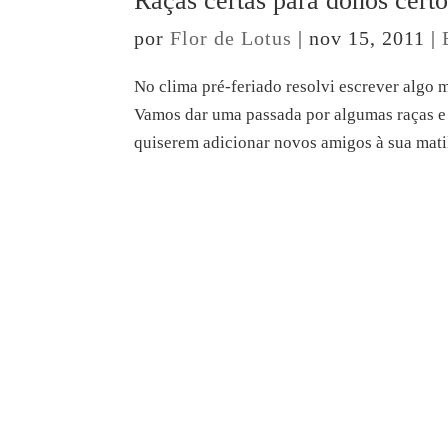
Raças certas para donos certo
por
Flor de Lotus
|
nov 15, 2011
|
No clima pré-feriado resolvi escrever algo 
Vamos dar uma passada por algumas raças e f
quiserem adicionar novos amigos à sua matil