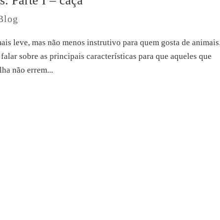
s: Parte I – caça
Blog
mais leve, mas não menos instrutivo para quem gosta de animais
alar sobre as principais características para que aqueles que
ha não errem...