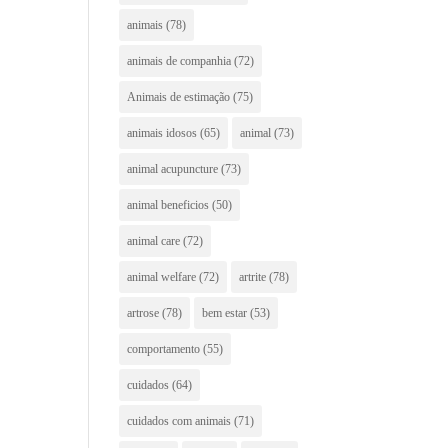
animais
(78)
animais de companhia
(72)
Animais de estimação
(75)
animais idosos
(65)
animal
(73)
animal acupuncture
(73)
animal beneficios
(50)
animal care
(72)
animal welfare
(72)
artrite
(78)
artrose
(78)
bem estar
(53)
comportamento
(55)
cuidados
(64)
cuidados com animais
(71)