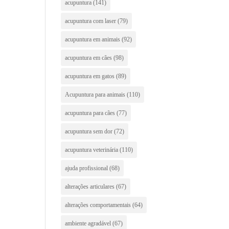
acupuntura
(141)
acupuntura com laser
(79)
acupuntura em animais
(92)
acupuntura em cães
(98)
acupuntura em gatos
(89)
Acupuntura para animais
(110)
acupuntura para cães
(77)
acupuntura sem dor
(72)
acupuntura veterinária
(110)
ajuda profissional
(68)
alterações articulares
(67)
alterações comportamentais
(64)
ambiente agradável
(67)