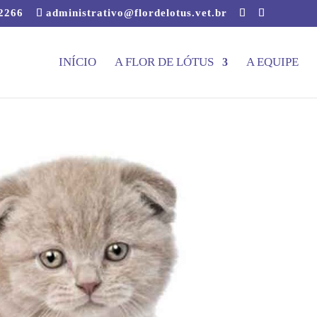
-2266
administrativo@flordelotus.vet.br
INÍCIO
A FLOR DE LÓTUS
A EQUIPE