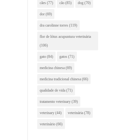
cães
(77)
cão
(85)
dog
(70)
dor
(69)
dra carolinne torres
(119)
flor de lótus acupuntura veterinária
(106)
gato
(84)
gatos
(71)
medicina chinesa
(69)
medicina tradicional chinesa
(66)
qualidade de vida
(71)
tratamento veterinary
(39)
veterinary
(44)
veterinária
(78)
veterinário
(66)