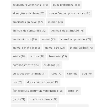
acupuntura veterinária
(110)
ajuda profissional
(68)
alterações articulares
(67)
alterações comportamentais
(64)
ambiente agradável
(67)
animais
(78)
animais de companhia
(72)
Animais de estimação
(75)
animais idosos
(65)
animal
(73)
animal acupuncture
(73)
animal beneficios
(50)
animal care
(72)
animal welfare
(72)
artrite
(78)
artrose
(78)
bem estar
(53)
comportamento
(55)
cuidados
(64)
cuidados com animais
(71)
cães
(77)
cão
(85)
dog
(70)
dor
(69)
dra carolinne torres
(119)
flor de lótus acupuntura veterinária
(106)
gato
(84)
gatos
(71)
medicina chinesa
(69)