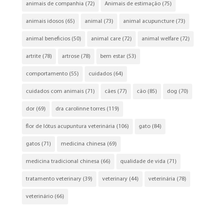
animais de companhia
(72)
Animais de estimação
(75)
animais idosos
(65)
animal
(73)
animal acupuncture
(73)
animal beneficios
(50)
animal care
(72)
animal welfare
(72)
artrite
(78)
artrose
(78)
bem estar
(53)
comportamento
(55)
cuidados
(64)
cuidados com animais
(71)
cães
(77)
cão
(85)
dog
(70)
dor
(69)
dra carolinne torres
(119)
flor de lótus acupuntura veterinária
(106)
gato
(84)
gatos
(71)
medicina chinesa
(69)
medicina tradicional chinesa
(66)
qualidade de vida
(71)
tratamento veterinary
(39)
veterinary
(44)
veterinária
(78)
veterinário
(66)