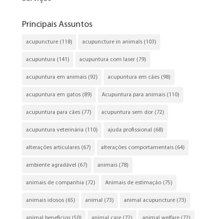
Principais Assuntos
acupuncture
(118)
acupuncture in animals
(103)
acupuntura
(141)
acupuntura com laser
(79)
acupuntura em animais
(92)
acupuntura em cães
(98)
acupuntura em gatos
(89)
Acupuntura para animais
(110)
acupuntura para cães
(77)
acupuntura sem dor
(72)
acupuntura veterinária
(110)
ajuda profissional
(68)
alterações articulares
(67)
alterações comportamentais
(64)
ambiente agradável
(67)
animais
(78)
animais de companhia
(72)
Animais de estimação
(75)
animais idosos
(65)
animal
(73)
animal acupuncture
(73)
animal beneficios
(50)
animal care
(72)
animal welfare
(72)