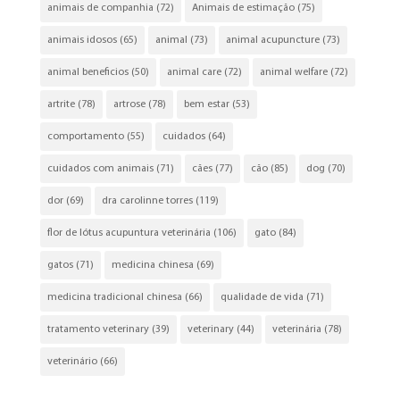
animais de companhia
(72)
Animais de estimação
(75)
animais idosos
(65)
animal
(73)
animal acupuncture
(73)
animal beneficios
(50)
animal care
(72)
animal welfare
(72)
artrite
(78)
artrose
(78)
bem estar
(53)
comportamento
(55)
cuidados
(64)
cuidados com animais
(71)
cães
(77)
cão
(85)
dog
(70)
dor
(69)
dra carolinne torres
(119)
flor de lótus acupuntura veterinária
(106)
gato
(84)
gatos
(71)
medicina chinesa
(69)
medicina tradicional chinesa
(66)
qualidade de vida
(71)
tratamento veterinary
(39)
veterinary
(44)
veterinária
(78)
veterinário
(66)