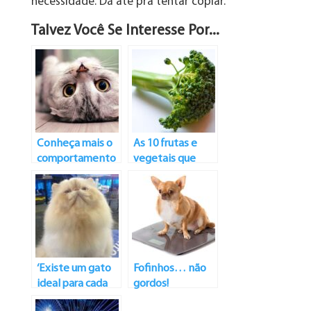
necessidade. Dá até pra tentar copiar.
Talvez Você Se Interesse Por...
Conheça mais o
As 10 frutas e
comportamento
vegetais que
felino
ajudam na
nutrição dos cães
‘Existe um gato
Fofinhos… não
ideal para cada
gordos!
tipo de pessoa’,