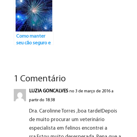
explica
veterinária
Como manter
seu cão seguro e
à vontade com
fogos de artifício
1 Comentário
LUZIA GONCALVES
no 3 de março de 2016 a
partir do 18:38
Dra. Carolinne Torres ,boa tarde!Depois
de muito procurar um veterinário
especialista em felinos encontrei a
sra.Estou muito desesperada .Pena que a