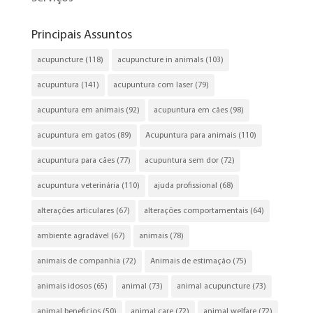
Principais Assuntos
acupuncture
(118)
acupuncture in animals
(103)
acupuntura
(141)
acupuntura com laser
(79)
acupuntura em animais
(92)
acupuntura em cães
(98)
acupuntura em gatos
(89)
Acupuntura para animais
(110)
acupuntura para cães
(77)
acupuntura sem dor
(72)
acupuntura veterinária
(110)
ajuda profissional
(68)
alterações articulares
(67)
alterações comportamentais
(64)
ambiente agradável
(67)
animais
(78)
animais de companhia
(72)
Animais de estimação
(75)
animais idosos
(65)
animal
(73)
animal acupuncture
(73)
animal beneficios
(50)
animal care
(72)
animal welfare
(72)