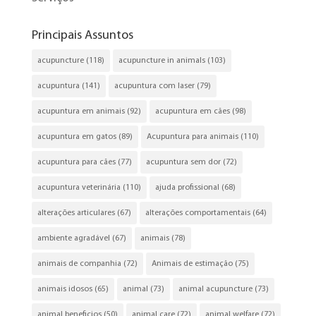
Principais Assuntos
acupuncture
(118)
acupuncture in animals
(103)
acupuntura
(141)
acupuntura com laser
(79)
acupuntura em animais
(92)
acupuntura em cães
(98)
acupuntura em gatos
(89)
Acupuntura para animais
(110)
acupuntura para cães
(77)
acupuntura sem dor
(72)
acupuntura veterinária
(110)
ajuda profissional
(68)
alterações articulares
(67)
alterações comportamentais
(64)
ambiente agradável
(67)
animais
(78)
animais de companhia
(72)
Animais de estimação
(75)
animais idosos
(65)
animal
(73)
animal acupuncture
(73)
animal beneficios
(50)
animal care
(72)
animal welfare
(72)