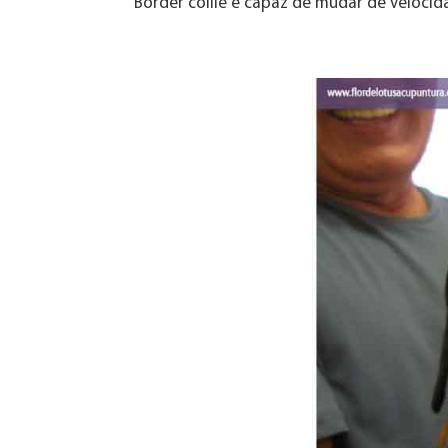
Border collie é capaz de mudar de velocida