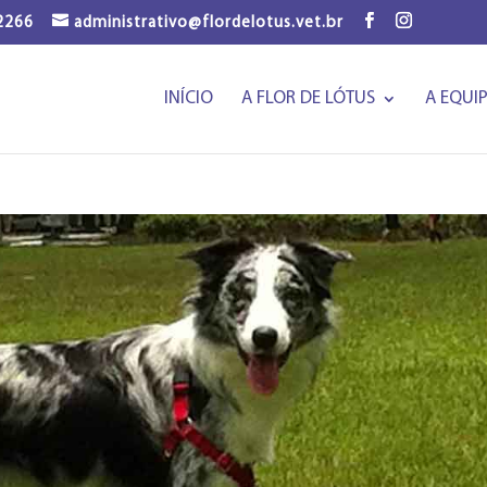
-2266
administrativo@flordelotus.vet.br
INÍCIO
A FLOR DE LÓTUS
A EQUI