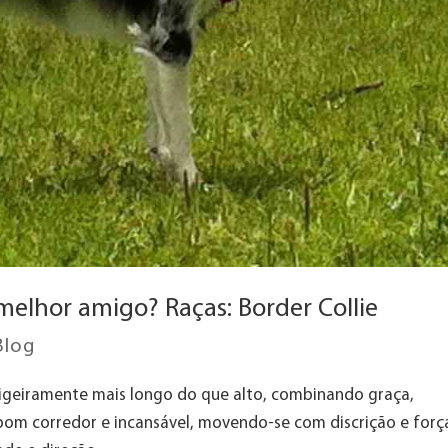
melhor amigo? Raças: Border Collie
Blog
 ligeiramente mais longo do que alto, combinando graça,
, bom corredor e incansável, movendo-se com discrição e forç