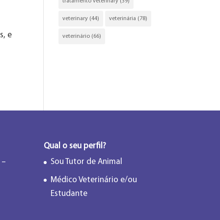
tratamento veterinary
(39)
veterinary
(44)
veterinária
(78)
s, e
veterinário
(66)
Qual o seu perfil?
 –
Sou Tutor de Animal
Médico Veterinário e/ou
Estudante