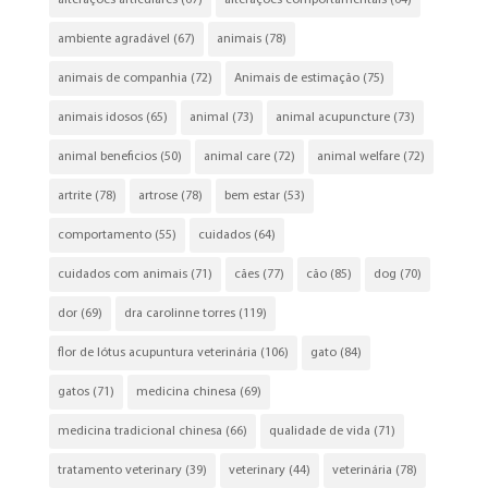
ambiente agradável
(67)
animais
(78)
animais de companhia
(72)
Animais de estimação
(75)
animais idosos
(65)
animal
(73)
animal acupuncture
(73)
animal beneficios
(50)
animal care
(72)
animal welfare
(72)
artrite
(78)
artrose
(78)
bem estar
(53)
comportamento
(55)
cuidados
(64)
cuidados com animais
(71)
cães
(77)
cão
(85)
dog
(70)
dor
(69)
dra carolinne torres
(119)
flor de lótus acupuntura veterinária
(106)
gato
(84)
gatos
(71)
medicina chinesa
(69)
medicina tradicional chinesa
(66)
qualidade de vida
(71)
tratamento veterinary
(39)
veterinary
(44)
veterinária
(78)