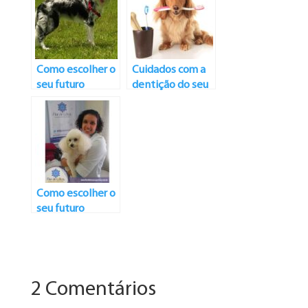
Como escolher o
Cuidados com a
seu futuro
dentição do seu
melhor amigo?
melhor amigo:
Raças: Border
como limpar os
Collie
dentes dos cães
Como escolher o
seu futuro
melhor amigo?
Raças: Poodle
Toy
2 Comentários