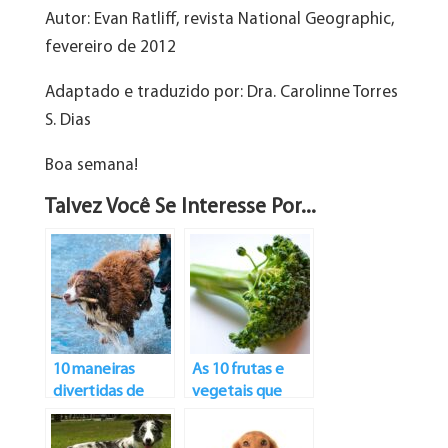
Autor: Evan Ratliff, revista National Geographic,
fevereiro de 2012
Adaptado e traduzido por: Dra. Carolinne Torres
S. Dias
Boa semana!
Talvez Você Se Interesse Por...
10 maneiras
As 10 frutas e
divertidas de
vegetais que
exercitar seu cão
ajudam na
nutrição dos cães