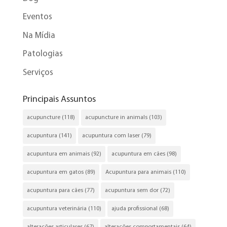
Eventos
Na Mídia
Patologias
Serviços
Principais Assuntos
acupuncture
(118)
acupuncture in animals
(103)
acupuntura
(141)
acupuntura com laser
(79)
acupuntura em animais
(92)
acupuntura em cães
(98)
acupuntura em gatos
(89)
Acupuntura para animais
(110)
acupuntura para cães
(77)
acupuntura sem dor
(72)
acupuntura veterinária
(110)
ajuda profissional
(68)
alterações articulares
(67)
alterações comportamentais
(64)