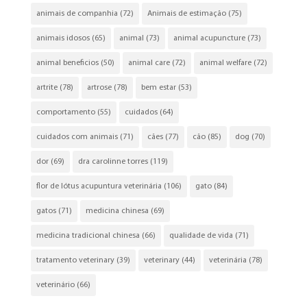
animais de companhia
(72)
Animais de estimação
(75)
animais idosos
(65)
animal
(73)
animal acupuncture
(73)
animal beneficios
(50)
animal care
(72)
animal welfare
(72)
artrite
(78)
artrose
(78)
bem estar
(53)
comportamento
(55)
cuidados
(64)
cuidados com animais
(71)
cães
(77)
cão
(85)
dog
(70)
dor
(69)
dra carolinne torres
(119)
flor de lótus acupuntura veterinária
(106)
gato
(84)
gatos
(71)
medicina chinesa
(69)
medicina tradicional chinesa
(66)
qualidade de vida
(71)
tratamento veterinary
(39)
veterinary
(44)
veterinária
(78)
veterinário
(66)