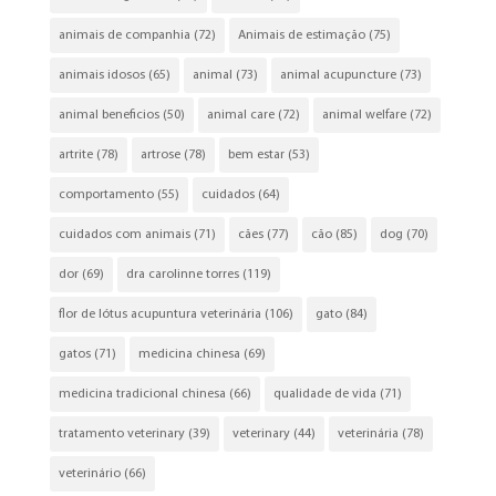
animais de companhia
(72)
Animais de estimação
(75)
animais idosos
(65)
animal
(73)
animal acupuncture
(73)
animal beneficios
(50)
animal care
(72)
animal welfare
(72)
artrite
(78)
artrose
(78)
bem estar
(53)
comportamento
(55)
cuidados
(64)
cuidados com animais
(71)
cães
(77)
cão
(85)
dog
(70)
dor
(69)
dra carolinne torres
(119)
flor de lótus acupuntura veterinária
(106)
gato
(84)
gatos
(71)
medicina chinesa
(69)
medicina tradicional chinesa
(66)
qualidade de vida
(71)
tratamento veterinary
(39)
veterinary
(44)
veterinária
(78)
veterinário
(66)