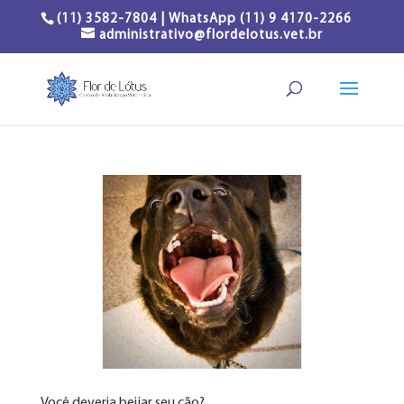
(11) 3582-7804 | WhatsApp (11) 9 4170-2266
administrativo@flordelotus.vet.br
Você deveria beijar seu cão?