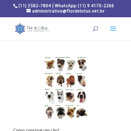
(11) 3582-7804 | WhatsApp (11) 9 4170-2266
administrativo@flordelotus.vet.br
Como construir um cão?