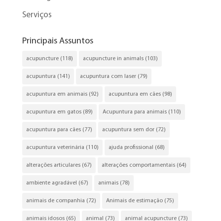
Serviços
Principais Assuntos
acupuncture
(118)
acupuncture in animals
(103)
acupuntura
(141)
acupuntura com laser
(79)
acupuntura em animais
(92)
acupuntura em cães
(98)
acupuntura em gatos
(89)
Acupuntura para animais
(110)
acupuntura para cães
(77)
acupuntura sem dor
(72)
acupuntura veterinária
(110)
ajuda profissional
(68)
alterações articulares
(67)
alterações comportamentais
(64)
ambiente agradável
(67)
animais
(78)
animais de companhia
(72)
Animais de estimação
(75)
animais idosos
(65)
animal
(73)
animal acupuncture
(73)