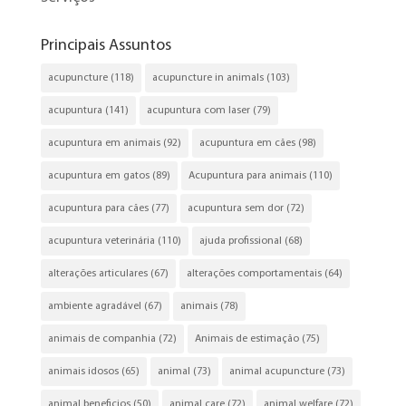
Principais Assuntos
acupuncture
(118)
acupuncture in animals
(103)
acupuntura
(141)
acupuntura com laser
(79)
acupuntura em animais
(92)
acupuntura em cães
(98)
acupuntura em gatos
(89)
Acupuntura para animais
(110)
acupuntura para cães
(77)
acupuntura sem dor
(72)
acupuntura veterinária
(110)
ajuda profissional
(68)
alterações articulares
(67)
alterações comportamentais
(64)
ambiente agradável
(67)
animais
(78)
animais de companhia
(72)
Animais de estimação
(75)
animais idosos
(65)
animal
(73)
animal acupuncture
(73)
animal beneficios
(50)
animal care
(72)
animal welfare
(72)