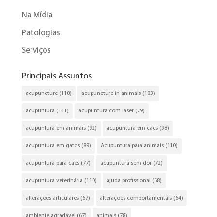
Na Mídia
Patologias
Serviços
Principais Assuntos
acupuncture
(118)
acupuncture in animals
(103)
acupuntura
(141)
acupuntura com laser
(79)
acupuntura em animais
(92)
acupuntura em cães
(98)
acupuntura em gatos
(89)
Acupuntura para animais
(110)
acupuntura para cães
(77)
acupuntura sem dor
(72)
acupuntura veterinária
(110)
ajuda profissional
(68)
alterações articulares
(67)
alterações comportamentais
(64)
ambiente agradável
(67)
animais
(78)