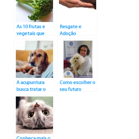
As 10 frutas e
Resgate e
vegetais que
Adoção
ajudam na
Responsável
nutrição dos cães
A acupuntura
Como escolher o
busca tratar o
seu futuro
paciente como
melhor amigo?
um todo e não
Raças: Poodle
como um ser
Toy
dividido em
pedacinhos
Conheça mais o