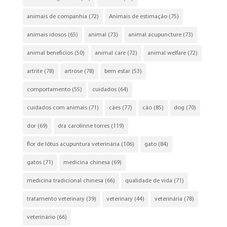
animais de companhia
(72)
Animais de estimação
(75)
animais idosos
(65)
animal
(73)
animal acupuncture
(73)
animal beneficios
(50)
animal care
(72)
animal welfare
(72)
artrite
(78)
artrose
(78)
bem estar
(53)
comportamento
(55)
cuidados
(64)
cuidados com animais
(71)
cães
(77)
cão
(85)
dog
(70)
dor
(69)
dra carolinne torres
(119)
flor de lótus acupuntura veterinária
(106)
gato
(84)
gatos
(71)
medicina chinesa
(69)
medicina tradicional chinesa
(66)
qualidade de vida
(71)
tratamento veterinary
(39)
veterinary
(44)
veterinária
(78)
veterinário
(66)