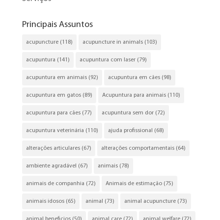
Principais Assuntos
acupuncture
(118)
acupuncture in animals
(103)
acupuntura
(141)
acupuntura com laser
(79)
acupuntura em animais
(92)
acupuntura em cães
(98)
acupuntura em gatos
(89)
Acupuntura para animais
(110)
acupuntura para cães
(77)
acupuntura sem dor
(72)
acupuntura veterinária
(110)
ajuda profissional
(68)
alterações articulares
(67)
alterações comportamentais
(64)
ambiente agradável
(67)
animais
(78)
animais de companhia
(72)
Animais de estimação
(75)
animais idosos
(65)
animal
(73)
animal acupuncture
(73)
animal beneficios
(50)
animal care
(72)
animal welfare
(72)