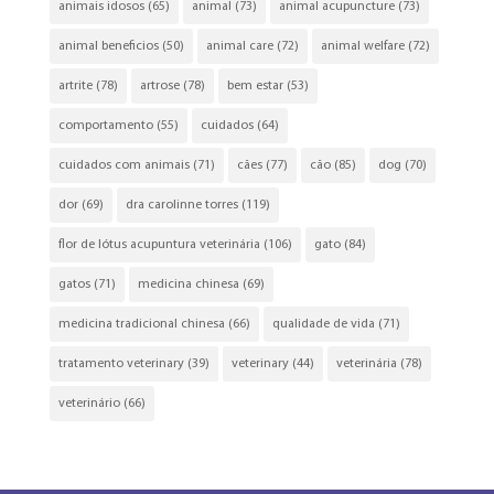
animais idosos
(65)
animal
(73)
animal acupuncture
(73)
animal beneficios
(50)
animal care
(72)
animal welfare
(72)
artrite
(78)
artrose
(78)
bem estar
(53)
comportamento
(55)
cuidados
(64)
cuidados com animais
(71)
cães
(77)
cão
(85)
dog
(70)
dor
(69)
dra carolinne torres
(119)
flor de lótus acupuntura veterinária
(106)
gato
(84)
gatos
(71)
medicina chinesa
(69)
medicina tradicional chinesa
(66)
qualidade de vida
(71)
tratamento veterinary
(39)
veterinary
(44)
veterinária
(78)
veterinário
(66)