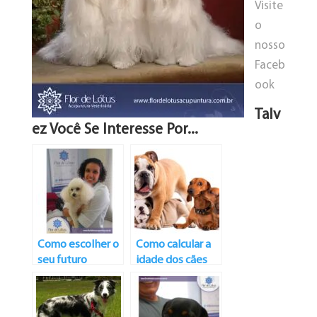
Visite
o
nosso
Faceb
ook
Talv
Ez Você Se Interesse Por...
Como escolher o
Como calcular a
seu futuro
idade dos cães
melhor amigo?
Raças: Poodle
Toy