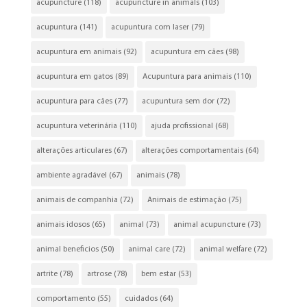
acupuncture
(118)
acupuncture in animals
(103)
acupuntura
(141)
acupuntura com laser
(79)
acupuntura em animais
(92)
acupuntura em cães
(98)
acupuntura em gatos
(89)
Acupuntura para animais
(110)
acupuntura para cães
(77)
acupuntura sem dor
(72)
acupuntura veterinária
(110)
ajuda profissional
(68)
alterações articulares
(67)
alterações comportamentais
(64)
ambiente agradável
(67)
animais
(78)
animais de companhia
(72)
Animais de estimação
(75)
animais idosos
(65)
animal
(73)
animal acupuncture
(73)
animal beneficios
(50)
animal care
(72)
animal welfare
(72)
artrite
(78)
artrose
(78)
bem estar
(53)
comportamento
(55)
cuidados
(64)