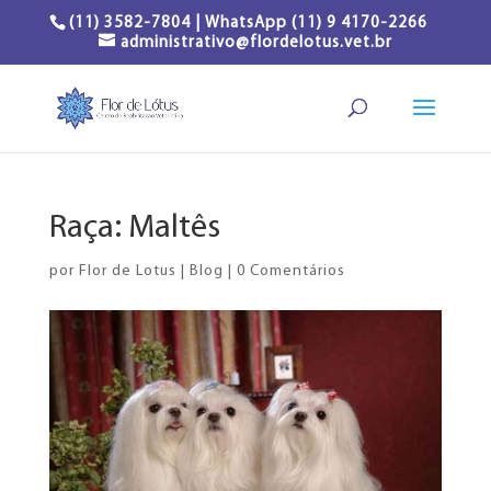
(11) 3582-7804 | WhatsApp (11) 9 4170-2266
administrativo@flordelotus.vet.br
Raça: Maltês
por
Flor de Lotus
|
Blog
|
0 Comentários