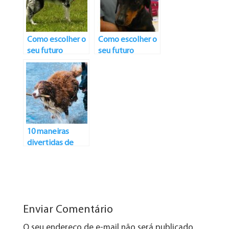
Como escolher o
Como escolher o
seu futuro
seu futuro
melhor amigo?
melhor amigo?
Raças: Border
Raças:
Collie
Dachshund
10 maneiras
divertidas de
exercitar seu cão
Enviar Comentário
O seu endereço de e-mail não será publicado.