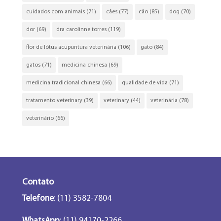
cuidados com animais
(71)
cães
(77)
cão
(85)
dog
(70)
dor
(69)
dra carolinne torres
(119)
flor de lótus acupuntura veterinária
(106)
gato
(84)
gatos
(71)
medicina chinesa
(69)
medicina tradicional chinesa
(66)
qualidade de vida
(71)
tratamento veterinary
(39)
veterinary
(44)
veterinária
(78)
veterinário
(66)
Contato
Telefone
: (11) 3582-7804
WhatsApp
: (11) 94170-2266