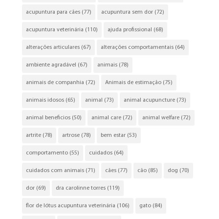
acupuntura para cães
(77)
acupuntura sem dor
(72)
acupuntura veterinária
(110)
ajuda profissional
(68)
alterações articulares
(67)
alterações comportamentais
(64)
ambiente agradável
(67)
animais
(78)
animais de companhia
(72)
Animais de estimação
(75)
animais idosos
(65)
animal
(73)
animal acupuncture
(73)
animal beneficios
(50)
animal care
(72)
animal welfare
(72)
artrite
(78)
artrose
(78)
bem estar
(53)
comportamento
(55)
cuidados
(64)
cuidados com animais
(71)
cães
(77)
cão
(85)
dog
(70)
dor
(69)
dra carolinne torres
(119)
flor de lótus acupuntura veterinária
(106)
gato
(84)