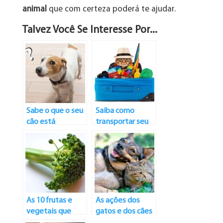
animal
que com certeza poderá te ajudar.
Talvez Você Se Interesse Por...
Sabe o que o seu
Saiba como
cão está
transportar seu
pensando?
animal de
estimação em
viagens de
ônibus e avião
As 10 frutas e
As ações dos
vegetais que
gatos e dos cães
ajudam na