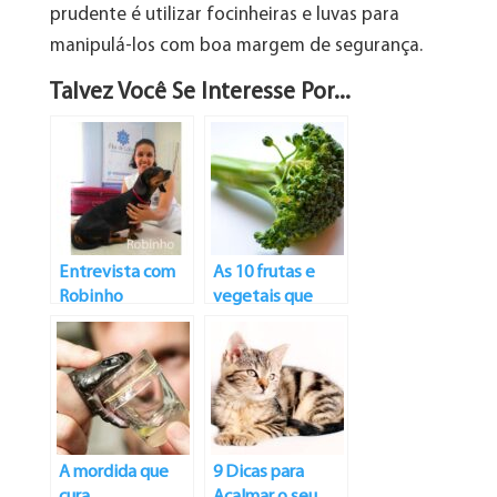
prudente é utilizar focinheiras e luvas para
manipulá-los com boa margem de segurança.
Talvez Você Se Interesse Por...
Entrevista com
As 10 frutas e
Robinho
vegetais que
ajudam na
nutrição dos cães
A mordida que
9 Dicas para
cura
Acalmar o seu