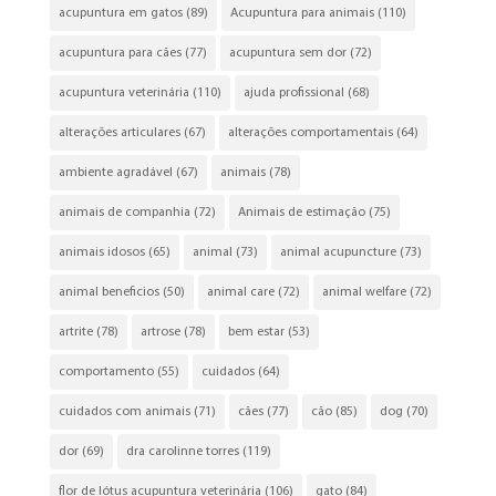
acupuntura em gatos
(89)
Acupuntura para animais
(110)
acupuntura para cães
(77)
acupuntura sem dor
(72)
acupuntura veterinária
(110)
ajuda profissional
(68)
alterações articulares
(67)
alterações comportamentais
(64)
ambiente agradável
(67)
animais
(78)
animais de companhia
(72)
Animais de estimação
(75)
animais idosos
(65)
animal
(73)
animal acupuncture
(73)
animal beneficios
(50)
animal care
(72)
animal welfare
(72)
artrite
(78)
artrose
(78)
bem estar
(53)
comportamento
(55)
cuidados
(64)
cuidados com animais
(71)
cães
(77)
cão
(85)
dog
(70)
dor
(69)
dra carolinne torres
(119)
flor de lótus acupuntura veterinária
(106)
gato
(84)