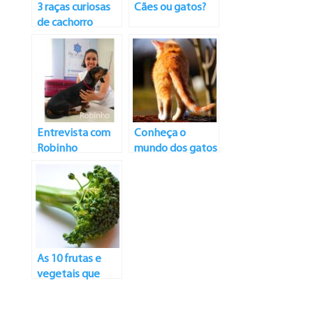
3 raças curiosas
Cães ou gatos?
de cachorro
Entrevista com
Conheça o
Robinho
mundo dos gatos
domésticos
As 10 frutas e
vegetais que
ajudam na
nutrição dos cães