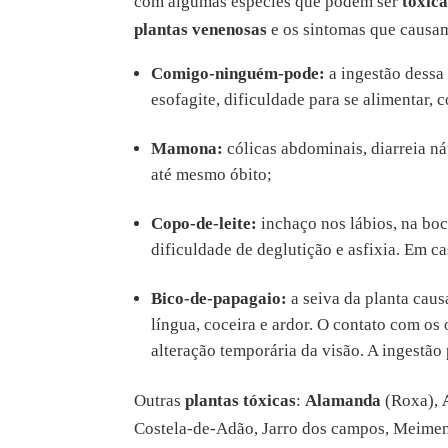
com algumas espécies que podem ser
tóxica
plantas venenosas
e os sintomas que causam
Comigo-ninguém-pode:
a ingestão dessa 
esofagite, dificuldade para se alimentar, 
Mamona:
cólicas abdominais, diarreia n
até mesmo óbito;
Copo-de-leite:
inchaço nos lábios, na boc
dificuldade de deglutição e asfixia. Em c
Bico-de-papagaio:
a seiva da planta caus
língua, coceira e ardor. O contato com os
alteração temporária da visão. A ingestão
Outras
plantas tóxicas
:
Alamanda
(Roxa),
Costela-de-Adão, Jarro dos campos, Meimen