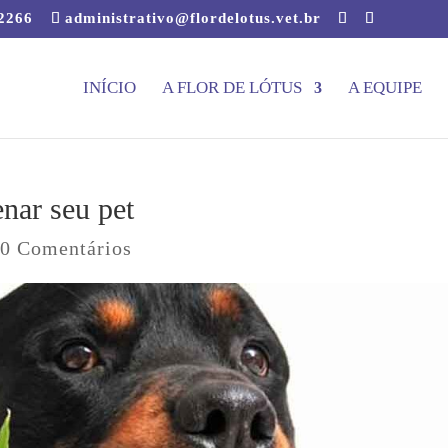
-2266
administrativo@flordelotus.vet.br
INÍCIO
A FLOR DE LÓTUS
A EQUIPE
nar seu pet
|
0 Comentários