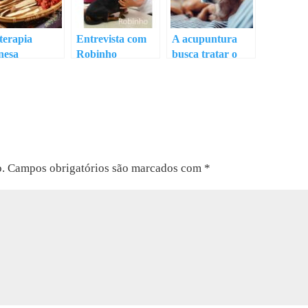
terapia
Entrevista com
A acupuntura
nesa
Robinho
busca tratar o
paciente como
um todo e não
como um ser
dividido em
pedacinhos
o.
Campos obrigatórios são marcados com
*