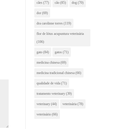
cães
(77)
cão
(85)
dog
(70)
dor
(69)
dra carolinne torres
(119)
flor de lótus acupuntura veterinária
(106)
gato
(84)
gatos
(71)
medicina chinesa
(69)
medicina tradicional chinesa
(66)
qualidade de vida
(71)
tratamento veterinary
(39)
veterinary
(44)
veterinária
(78)
veterinário
(66)