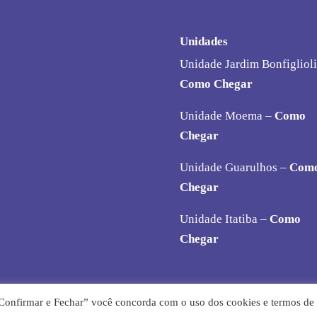
Unidades
Unidade Jardim Bonfiglioli
Como Chegar
Unidade Moema –
Como
Chegar
Unidade Guarulhos –
Com
Chegar
Unidade Itatiba –
Como
Chegar
 “Confirmar e Fechar” você concorda com o uso dos cookies e termos de
esde 2009