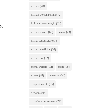
s
animais
(78)
animais de companhia
(72)
Animais de estimação
(75)
ão
animais idosos
(65)
animal
(73)
animal acupuncture
(73)
animal beneficios
(50)
animal care
(72)
animal welfare
(72)
artrite
(78)
artrose
(78)
bem estar
(53)
comportamento
(55)
cuidados
(64)
cuidados com animais
(71)