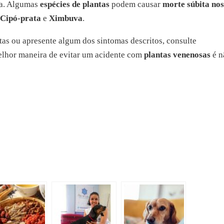
pa. Algumas
espécies de plantas
podem causar
morte súbita no
,
Cipó-prata
e
Ximbuva
.
as ou apresente algum dos sintomas descritos, consulte
elhor maneira de evitar um acidente com
plantas venenosas
é n