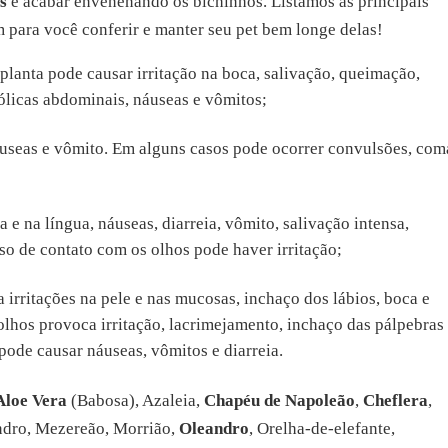
s
e acabar envenenando os bichinhos. Listamos as principais
 para você conferir e manter seu pet bem longe delas!
planta pode causar irritação na boca, salivação, queimação,
cólicas abdominais, náuseas e vômitos;
áuseas e vômito. Em alguns casos pode ocorrer convulsões, com
a e na língua, náuseas, diarreia, vômito, salivação intensa,
aso de contato com os olhos pode haver irritação;
a irritações na pele e nas mucosas, inchaço dos lábios, boca e
 olhos provoca irritação, lacrimejamento, inchaço das pálpebras
 pode causar náuseas, vômitos e diarreia.
Aloe Vera
(Babosa), Azaleia,
Chapéu de Napoleão
,
Cheflera
,
dro, Mezereão, Morrião,
Oleandro
, Orelha-de-elefante,