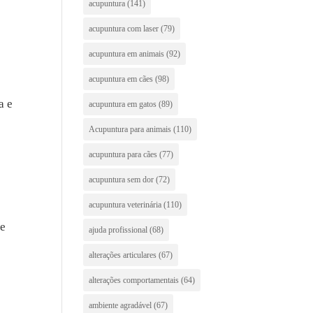
acupuntura
(141)
acupuntura com laser
(79)
acupuntura em animais
(92)
acupuntura em cães
(98)
a e
acupuntura em gatos
(89)
Acupuntura para animais
(110)
acupuntura para cães
(77)
acupuntura sem dor
(72)
acupuntura veterinária
(110)
 e
ajuda profissional
(68)
alterações articulares
(67)
alterações comportamentais
(64)
ambiente agradável
(67)