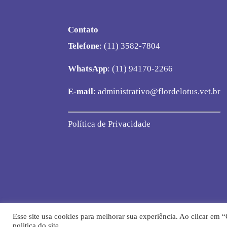
Contato
Telefone
: (11) 3582-7804
WhatsApp
: (11) 94170-2266
E-mail
:
administrativo@flordelotus.vet.br
Política de Privacidade
Esse site usa cookies para melhorar sua experiência. Ao clicar em
Flor de Lótus Acupuntura Veterinária® - D
politica do site