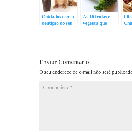
Cuidados com a
As 10 frutas e
Fito
dentição do seu
vegetais que
Chi
melhor amigo:
ajudam na
como limpar os
nutrição dos cães
dentes dos cães
Enviar Comentário
O seu endereço de e-mail não será publicad